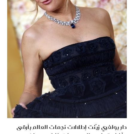
دار بولغري زيّنت إطلالات نجمات العالم بأرقى