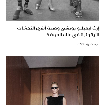
إرث ايميليو بوتشي وقصة أشهر النقشات
الأيقونية في عالم الموضة
صيحات وإطلالات