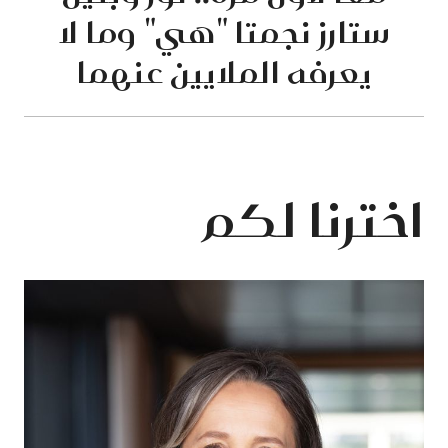
ستارز نجمتا "هي" وما لا
يعرفه الملايين عنهما
اخترنا لكم