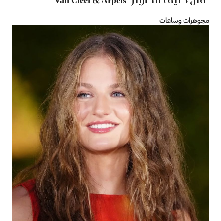
"فان كليف أند أربلز" ‏Van Cleef & Arpels
مجوهرات وساعات