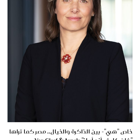
خاص "هي"- بين الذاكرة والخيال..‏‎ ‎مصر كما تراها