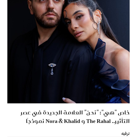
خاص "هي": "نحن" العلامة الجديدة في عصر
التأثير.. The Rahal و Nora & Khalid نموذجًا
ترفيه