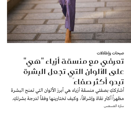
صيحات وإطلالات
تعرفي مع منسقة أزياء "هي"
على الألوان التي تجعل البشرة
تبدو أكثر صفاءً
أشارككِ بصفتي منسقة أزياء هي أبرز الألوان التي تمنح البشرة
مظهراً أكثر نقاءً وإشراقاً، وكيف تختارينها وفقاً لدرجة ‏بشرتكِ.‏
سارة العسعس