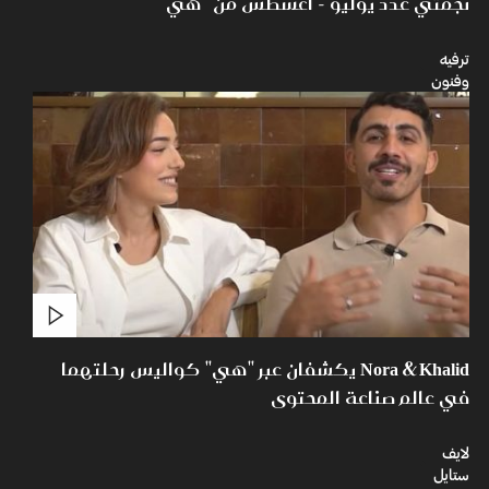
نجمتي عدد يوليو - أغسطس من "هي"
ترفيه
وفنون
Nora & Khalid يكشفان عبر "هي" كواليس رحلتهما
في عالم صناعة المحتوى
لايف
ستايل