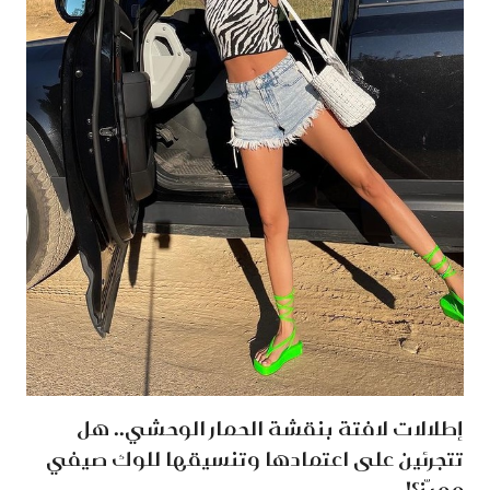
إطلالات لافتة بنقشة الحمار الوحشي.. هل
تتجرئين على اعتمادها وتنسيقها للوك صيفي
مميّز؟!