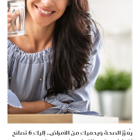
يُعزَز الصحة ويحميكِ من الأمراض.. إليكِ 6 نصائح