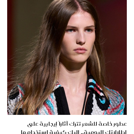
عطور خاصة للشعر تترك آثاراً إيجابية على
إطلالاتك اليومية.. إليك كيفية استخدامها