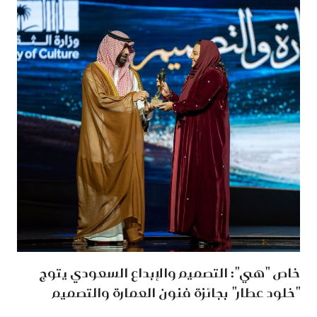
خاص "هي": التصميم والإبداع السعودي يتوج
"خلود عطار" بجائزة فنون العمارة والتصميم