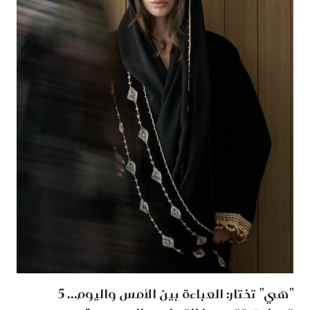
"هي" تختار: العباءة بين الأمس واليوم... 5