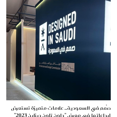
صُمم في السعودية.. علامات متميزة تستعرض
إبداعاتها في معرض "داون تاون ديزاين 2023"