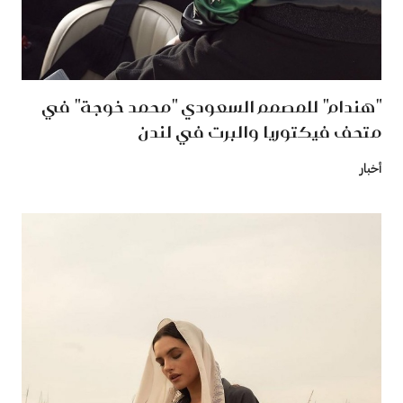
"هندام" للمصمم السعودي "محمد خوجة" في
متحف فيكتوريا والبرت في لندن
أخبار