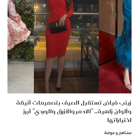
زينب فياض تستقبل الصيف بتصميمات أنيقة
وألوان زاهية.. "الأحمر والأزرق والوردي" أبرز
اختياراتها
مشاهير و موضة