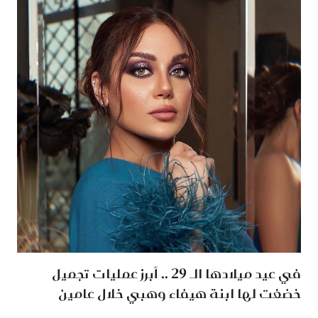
في عيد ميلادها الـ 29 .. أبرز عمليات تجميل
خضغت لها ابنة هيفاء وهبي خلال عامين