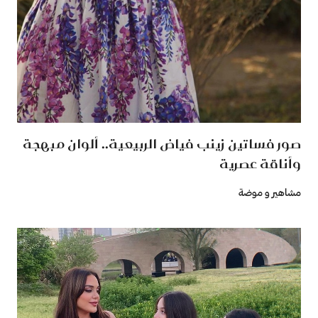
صور فساتين زينب فياض الربيعية.. ألوان مبهجة
وأناقة عصرية
مشاهير و موضة