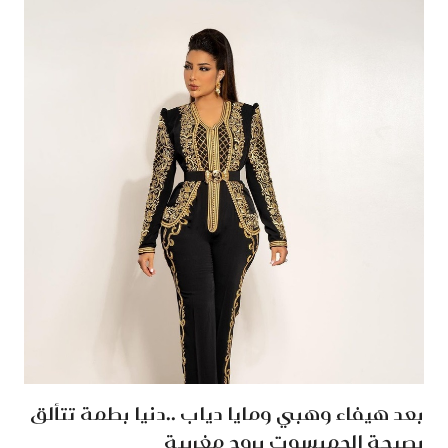
بعد هيفاء وهبي ومايا دياب ..دنيا بطمة تتألق
بصيحة الجمبسوت بروح مغربية