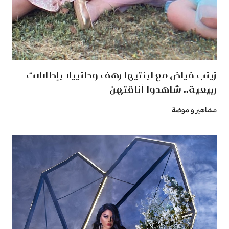
زينب فياض مع ابنتيها رهف ودانييلا بإطلالات
ربيعية.. شاهدوا أناقتهن
مشاهير و موضة