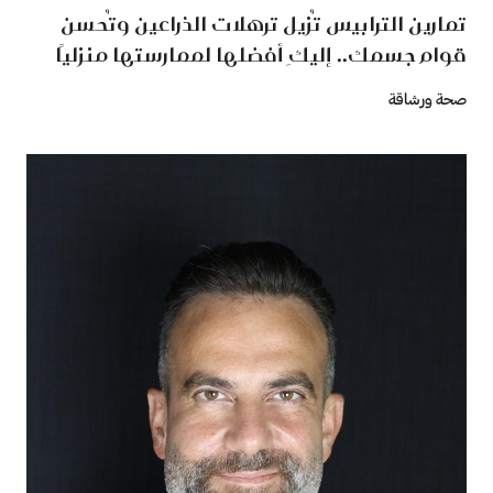
تمارين الترابيس تُزيل ترهلات الذراعين وتُحسن
قوام جسمك.. إليكِ أفضلها لممارستها منزليًا
صحة ورشاقة