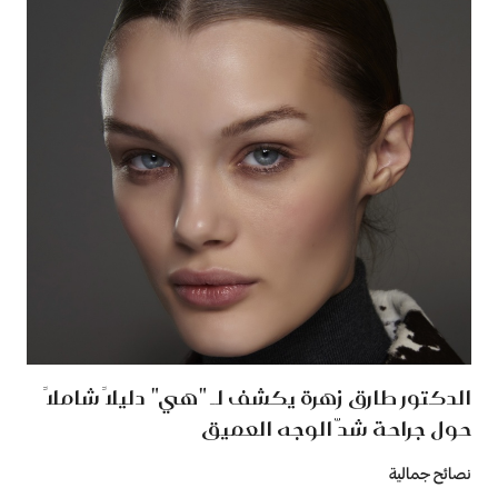
الدكتور طارق زهرة يكشف لـ "هي" دليلاً شاملاً
حول جراحة شدّ الوجه العميق
نصائح جمالية