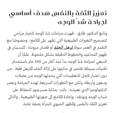
تعزيز الثقة بالنفس هدف أساسي
لجراحة شدّ الوجه
وتابع الدكتور طارق، ظهرت جراحات شدّ الوجه كخيار جراحي
لتصحيح التغيرات الطبيعية التي تظهر على الملامح، وخصوصًا مع
التقدم في العمر سواءً
ترهل الجلد
أو فقدان مرونته، المتسببان في
ظهور التجاعيد والخطوط الدقيقة بشكل ملحوظ. علمًا أن
السعي لجراحة شدّ الوجه بدأ منذ أكثر من 100 عام باستخدام
تقنيات بسيطة تقتصر في بدايتها على إزالة الجلد المترهل فقط، من
دون اعتبار كامل للتعقيدات التي يحملها الوجه من عضلات
ودهون وأربطة. ولكن مع التطورات السريعة لهذه الجراحة وعصر
التكنولوجيا الذي نعيشه، باتت بمثابة جسرعبور للحفاظ على
شباب الوجه ورونقه، وإعادة الملامح إلى صورتها الطبيعية، والتالي
تعزيز الثقة بالنفس والمظهر الحيوي للمرأة بصفة عامة.