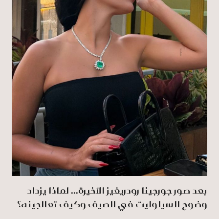
بعد صور جورجينا رودريغيز الأخيرة... لماذا يزداد
وضوح السيلوليت في الصيف وكيف تعالجينه؟