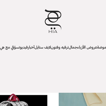
وضة
عروض الأزياء
جمال
ترفيه وفنون
لايف ستايل
أخبار
فيديو
تسوّقي مع هي