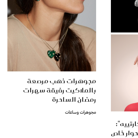
مجوهرات ذهب مرصعة
بالملاكيت رفيقة سهرات
رمضان الساحرة
مجوهرات وساعات
 من "كارتييه":
حوار خاص