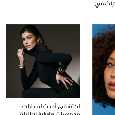
تراث في
اكتشفي أحدث اصدارات
مجوهرات Ashaha لإطلالة