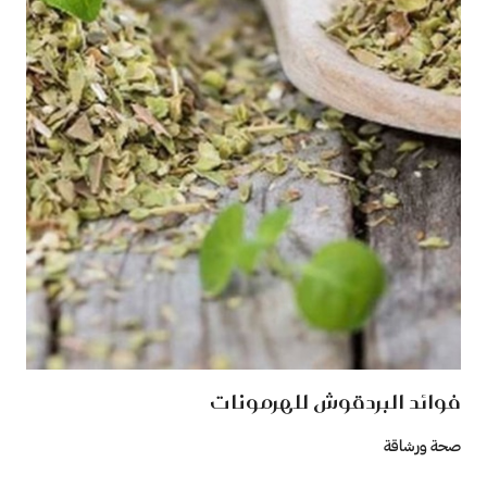
فوائد البردقوش للهرمونات
صحة ورشاقة