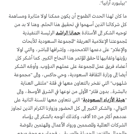
"بيلبورد آرابيا".
ما كان لهذا الحدث الطموح أن يكون ممكنا لولا مثابرة ومساهمة
كل شركائنا الذين أسهموا في تحقيق هذا الحلم. وهنا لا بد من
توجيه الشكر إلى الأستاذة
جمانا الراشد
الرئيسة التنفيذية
لمجموعتنا الإعلامية العريقة "المجموعة السعودية للأبحاث
والإعلام" على دعمها اللامحدود، وإشرافها المباشر، والتي لولا
رؤيتها وتفانيها لما حقق المؤتمر هذا النجاح الكبير. كما أشكر كل
أعضاء فريق عمل المجموعة على عملهم الدؤوب. وأوجّه الشكر
أيضا إلى وزارة الثقافة السعودية، وحي جاكس، وإلى "مجموعة
شلهوب" التي نفخر بالتعاون معها في قمّة "ملتقى العناية
بالبشرة.. بدون فلتر" الأولى من نوعها في الشرق الأوسط، وإلى
"
هيئة الأزياء السعودية
" التي نتعاون معها للسنة الثانية على
التوالي، والشكر الكبير إلى كل الحضور وزوارنا الكرام الذين تجاوز
عددهم أكثر من 10 آلاف، وكذلك أتوجه بالشكر إلى رؤساء
الشركات العالمية والمصممين ورواد الأعمال والمهتمين بالموضة
والجمال والفنون الجميلة والموسيقى، فحماسهم وحضورهم