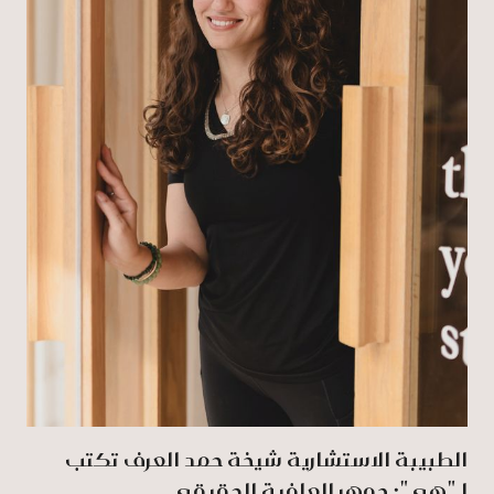
الطبيبة الاستشارية شيخة حمد العرف تكتب
لـ"هي": جوهر العافية الحقيقي