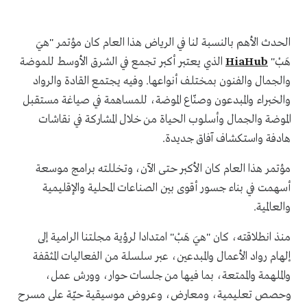
الحدث الأهم بالنسبة لنا في الرياض هذا العام كان مؤتمر "هيَ
هَبْ"
HiaHub
الذي يعتبر أكبر تجمع في الشرق الأوسط للموضة
والجمال والفنون بمختلف أنواعها. وفيه يجتمع القادة والرواد
والخبراء والمبدعون وصنّاع الموضة، للمساهمة في صياغة مستقبل
الموضة والجمال وأسلوب الحياة من خلال المشاركة في نقاشات
هادفة واستكشاف آفاق جديدة.
مؤتمر هذا العام كان الأكبر حتى الآن، وتخللته برامج موسعة
أسهمت في بناء جسور أقوى بين الصناعات المحلية والإقليمية
والعالمية.
منذ انطلاقته، كان "هيَ هَبْ" امتدادا لرؤية مجلتنا الرامية إلى
إلهام رواد الأعمال والمبدعين، عبر سلسلة من الفعاليات المثقفة
والملهمة والممتعة، بما فيها من جلسات حوار، وورش عمل،
وحصص تعليمية، ومعارض، وعروض موسيقية حيّة على مسرح