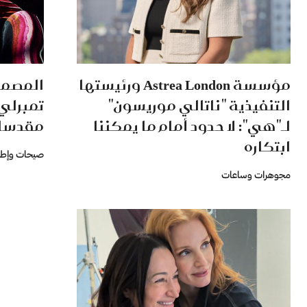
مؤسسة Astrea London ورئيستها
المصمم
التنفيذية "ناتالي موريسون"
تمبرلي 
لـ"هي": لا حدود أمام ما يمكننا
مقدسان
ابتكاره
صيحات وإطل
مجوهرات وساعات