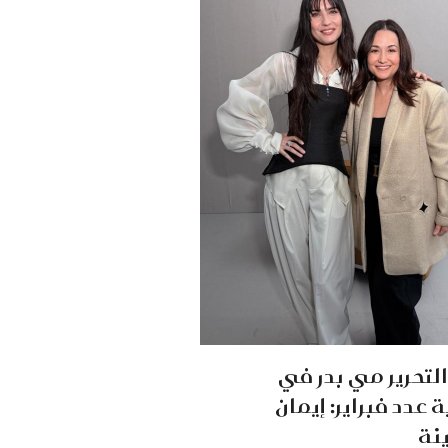
لتحرير مي بدر في
 عدد فبراير: إيمان
نة