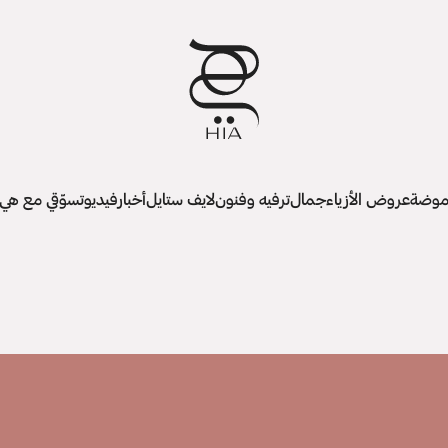
وضة
عروض الأزياء
جمال
ترفيه وفنون
لايف ستايل
أخبار
فيديو
تسوّقي مع هي