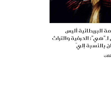
ة البريطانية أليس
لـ"هي": الحرفية والتراث
 بالنسبة إليّ
الات