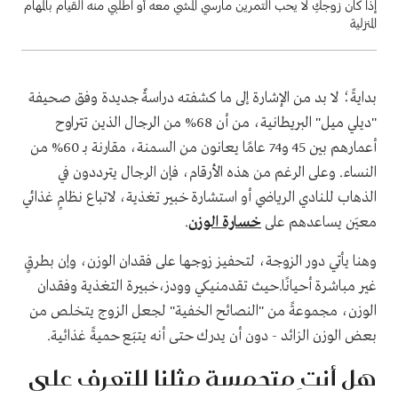
إذا كان زوجكِ لا يحب التمرين مارسي المشي معه أو اطلبي منه القيام بالمهام
المنزلية
بدايةً؛ لا بد من الإشارة إلى ما كشفته دراسةٌ جديدة وفق صحيفة
"ديلي ميل" البريطانية، من أن 68% من الرجال الذين تتراوح
أعمارهم بين 45 و74 عامًا يعانون من السمنة، مقارنة بـ 60% من
النساء. وعلى الرغم من هذه الأرقام، فإن الرجال يترددون في
الذهاب للنادي الرياضي أو استشارة خبير تغذية، لاتباع نظامٍ غذائي
معيَن يساعدهم على
خسارة الوزن
.
وهنا يأتي دور الزوجة، لتحفيز زوجها على فقدان الوزن، وإن بطرقٍ
غير مباشرة أحيانًا.حيث تقدمنيكي وودز،خبيرة التغذية وفقدان
الوزن، مجموعةً من "النصائح الخفية" لجعل الزوج يتخلص من
بعض الوزن الزائد - دون أن يدرك حتى أنه يتبَع حميةً غذائية.
هل أنتِ متحمسة مثلنا للتعرف على