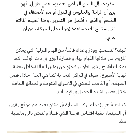
بمفرده، إلى النادي الرياضي بعد يوم عملٍ طويل. فهو
يرى أن الراحة والجلوس في المنزل أو مع الأصدقاء في
المطعم أو المقهى، أفضل من التمرين. وهنا الحيلة الثالثة
التي ستتيح لكِ مساعدة زوجكِ على الحركة دون أن
يدري.
كيف؟ تنصحكِ وودز بإعداد قائمةً من المهام المنزلية التي يمكن
للزوج من خلالها القيام بها، وخسارة الوزن في ذات الوقت. كما
يمكنكِ اقتراح المشي الطويل كجزءٍ من روتين العائلة خلال عطلة
نهاية الأسبوع؛ سواء في المراكز التجارية كما هي الحال خلال فصل
الصيف، أو الذهاب للمشي في الأسواق المفتوحة والحدائق العامة
خلال فصل الشتاء الجميل في الإمارات.
كذلك اقنعي زوجكِ بركن السيارة في مكانٍ بعيد عن موقع المقهى
أو السينما، بغية اقتناص فرصة المشي قليلًا والتمتع بالرومانسية
معًا!