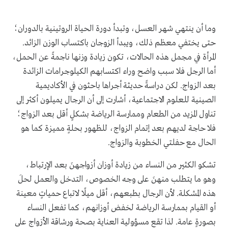
وما أن ينتهي شهر العسل، وتبدأ دورة الحياة الروتينية بالدوران؛
حتى يختفي معظم ذلك، ويبدأ الزوجان باكتساب الوزن الزائد.
المرأة في مجمل هذه الحالات، تكون زيادة وزنها ناجمةً عن الحمل،
أما الرجل فلا سبب واضح وراء اكتسابهم الكيلوجرامات الزائدة
بعد الزواج. لكن دراسةً حديثة أجراها باحثون في الأكاديمية
الصينية للعلوم الاجتماعية، أشارت إلى أن الرجال يميلون أكثر إلى
تناول المزيد من الطعام وممارسة الرياضة بشكلٍ أقل بعد الزواج؛
فلا حاجة لديهم بعد إتمام الزواج، للظهور بحلةٍ مميزة كما هو
الحال مع حفلتي الخطوبة والزواج.
تشكو الكثير من النساء من زيادة أوزان أزواجهنَ بعد الإرتباط،
وهو ما يتطلب منهنَ على وجه الخصوص، التدخل والعمل لحلَ
هذه المشكلة. لأن الرجال بطبعهم، أقل ميلًا لاتباع حمياتٍ معينة
أو القيام بممارسة الرياضة لخفض أوزانهم، كما تفعل النساء
بصورةٍ عامة. لذا تقع مسؤولية العناية بصحة ورشاقة الأزواج على