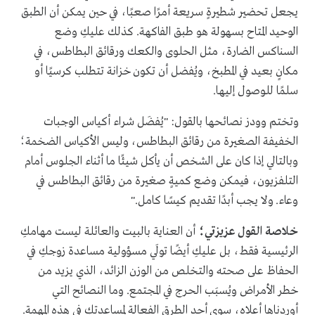
يجعل تحضير شطيرةٍ سريعة أمرًا صعبًا، في حين يمكن أن الطبق
الوحيد المتاح بسهولة هو طبق الفاكهة. كذلك عليكِ وضع
السناكس الضارة، مثل الحلوى والكعك ورقائق البطاطس، في
مكانٍ بعيد في المطبخ، ويُفضل أن تكون خزانة تتطلب كرسيًا أو
سلمًا للوصول إليها.
وتختم وودز نصائحها بالقول: "يُفضَل شراء أكياس الوجبات
الخفيفة الصغيرة من رقائق البطاطس، وليس الأكياس الضخمة؛
وبالتالي إذا كان على الشخص أن يأكل شيئًا ما أثناء الجلوس أمام
التلفزيون، فيمكن وضع كميةٍ صغيرة من رقائق البطاطس في
وعاء. ولا يجب أبدًا تقديم كيسًا كامل."
خلاصة القول عزيزتي؛
أن العناية بالبيت والعائلة ليست مهامكِ
الرئيسية فقط، بل عليكِ أيضًا تولَي مسؤولية مساعدة زوجكِ في
الحفاظ على صحته والتخلص من الوزن الزائد، الذي يزيد من
خطر الأمراض ويُسبَب الحرج في المجتمع. وما النصائح التي
أوردناها أعلاه، سوى أحد الطرق الفعالة لمساعدتكِ في هذه المهمة.