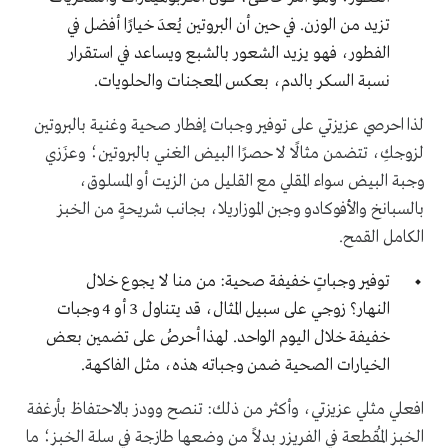
تزيد من الوزن. في حين أن البروتين يُعدَ خيارًا أفضل في
الفطور، فهو يزيد الشعور بالشبع ويساعد في استقرار
نسبة السكر بالدم، بعكس المعجنات والحلويات.
لذا احرصي عزيزتي على توفير وجبات إفطار صحية وغنية بالبروتين
لزوجكِ، تتضمن مثالًا لا حصرًا البيض الغني بالبروتين؛ وعزَزي
وجبة البيض سواء المقلي مع القليل من الزيت أو المسلوق،
بالسبانخ والأفوكادو وجبن الموزاريلا، بجانب شريحةٍ من الخبز
الكامل القمح.
توفير وجباتٍ خفيفة صحية: من منا لا يجوع خلال
النهار؟ زوجي على سبيل المثال، قد يتناول 3 أو 4 وجبات
خفيفة خلال اليوم الواحد. لهذا أحرصُ على تضمين بعض
الخيارات الصحية ضمن وجباته هذه، مثل الفاكهة.
افعلي مثلي عزيزتي، وأكثر من ذلك: تنصح وودز بالاحتفاظ بأرغفة
الخبز المُقطعة في الفريزر بدلاً من وضعها طازجة في سلة الخبز؛ ما