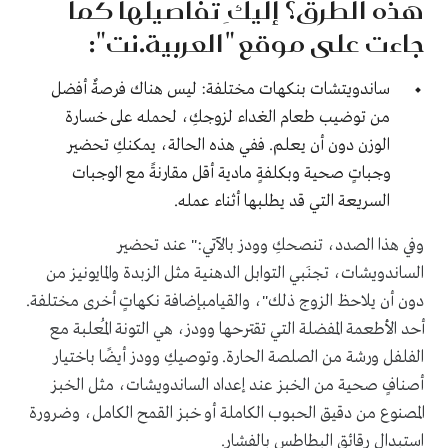
هذه الطرق؟ إليكِ تفاصيلها كما
جاءت على موقع "العربية.نت":
ساندويتشات بنكهات مختلفة: ليس هناك فرصةٌ أفضل
من توضيب طعام الغداء لزوجكِ، لحمله على خسارة
الوزن دون أن يعلم. ففي هذه الحالة، يمكنكِ تحضير
وجباتٍ صحية وبكلفةٍ مادية أقل مقارنةً مع الوجبات
السريعة التي قد يطلبها أثناء عمله.
وفي هذا الصدد، تنصحكِ وودز بالآتي:" عند تحضير
الساندويشات، تجنَبي التوابل الدهنية مثل الزبدة والمايونيز من
دون أن يلاحظ الزوج ذلك"، والقيامبإضافة نكهاتٍ أخرى مختلفة.
أحد الأطعمة المفضلة التي تقترحها وودز، هي التونة المُعلبة مع
الفلفل ورشة من الصلصة الحارة. وتوصيكِ وودز أيضًا باختيار
أصنافٍ صحية من الخبز عند إعداد الساندويشات، مثل الخبز
المصنوع من دقيق الحبوب الكاملة أو خبز القمح الكامل، وضرورة
استبدال رقائق البطاطس بالفشار.