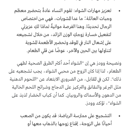
تعزيز مهارات الشواء: تقوم النساء عادةً بتحضير معظم
وجبات العائلة؛ ما عدا المشويات، فهي من اختصاص
الرجال تحديدًا. وهنا الفرصة مواتيةٌ تمامًا لكِ عزيزتي
لتفعيل خسارة زوجكِ
الوزن الزائد
، من خلال تشجيعه
على إشعال النار في الموقد وتحضير الأطعمة المشوية
لتناولها بين الحين والآخر، عوضًا عن قلي الطعام.
ونصيحة وودز هي إن "الشواء أحد أكثر الطرق الصحية لطهي
الطعام، لذا إذا كان الزوج من محبي الشواء، يجب تشجعيه على
ذلك". لكن في المقابل، من الضروري الابتعاد عن "اللحوم الدهنية
مثل البرغر والنقانق والتركيز على الدجاج وشرائح اللحم الخالية
من الدهون والأسماك والروبيان. كما أن كباب الخضار لذيذ على
الشواء"، تؤكد وودز.
التشجيع على ممارسة الرياضة: قد يكون من الصعب
أحيانًا على الزوجة، إقناع زوجها بالذهاب معها أو