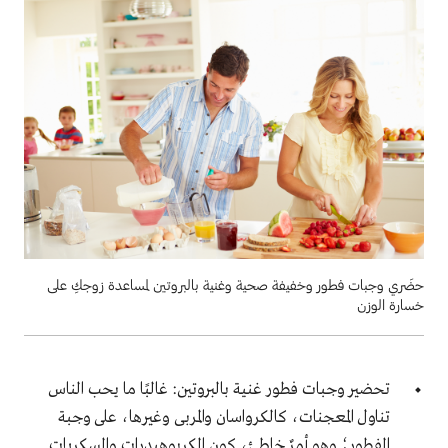
حضَري وجبات فطور وخفيفة صحية وغنية بالبروتين لمساعدة زوجكِ على
خسارة الوزن
تحضير
وجبات فطور غنية بالبروتين
: غالبًا ما يحب الناس
تناول المعجنات، كالكرواسان والمربى وغيرها، على وجبة
الفطور؛ وهو أمرٌ خاطئ، كون الكربوهيدرات والسكريات