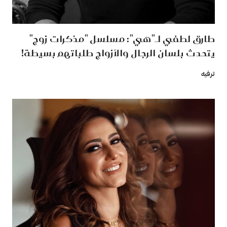
طارق لطفي لـ"هي": مسلسل "مذكرات زوج"
يتحدث بلسان الرجال والأزواج طلباتهم بسيطة!
ترفيه