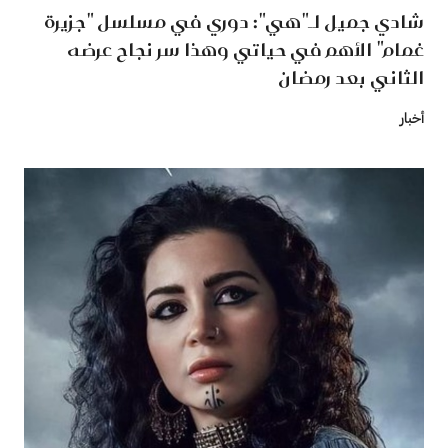
شادي جميل لـ"هي": دوري في مسلسل "جزيرة
غمام" الأهم في حياتي وهذا سر نجاح عرضه
الثاني بعد رمضان
أخبار