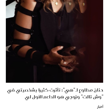
حنان مطاوع لـ"هي": تأثرت كثيرا بشخصيتي في
"وش تالت" وزوجي هو الداعم الأول لي
أخبار