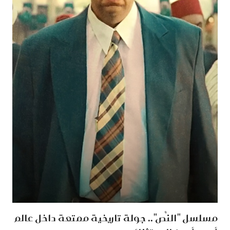
مسلسل "النُص".. جولة تاريخية ممتعة داخل عالم