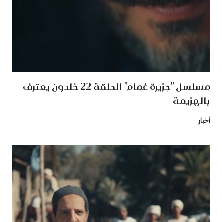
مسلسل "جزيرة غمام" الحلقة 22 خلدون يعترف
بالهزيمة
أخبار