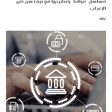
مسلسل "مولانا" وثنائيتها مع تيم حسن تثير
الإعجاب
ترفيه