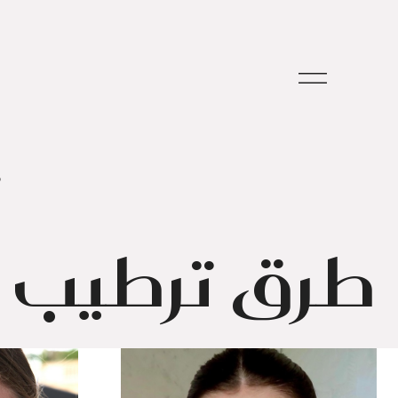
م
طرق ترطيب ا