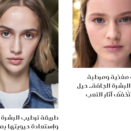
 مغذية ومرطبة
لبشرة الجافة.. حيل
خفّف آثار التعب
طريقة ترطيب البشرة 
وإستعادة حيويتها ب