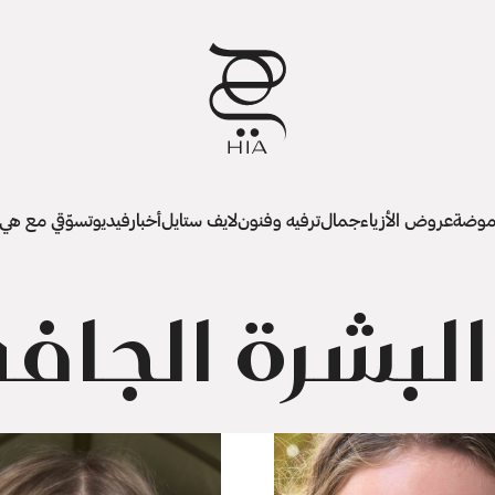
وضة
عروض الأزياء
جمال
ترفيه وفنون
لايف ستايل
أخبار
فيديو
تسوّقي مع هي
لبشرة الجافة