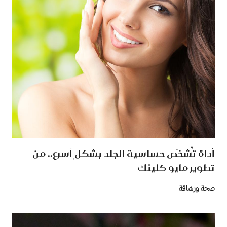
أداة تُشخَص حساسية الجلد بشكلٍ أسرع.. من
تطوير مايو كلينك
صحة ورشاقة