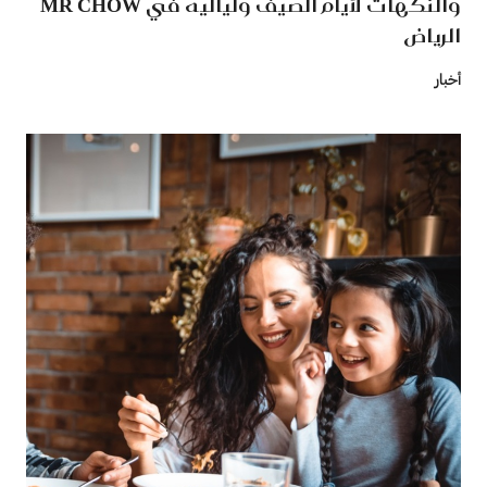
والنكهات لأيام الصيف ولياليه في MR CHOW
الرياض
أخبار