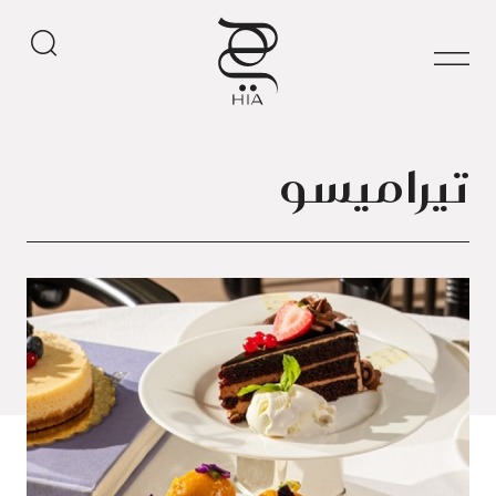
تيراميسو