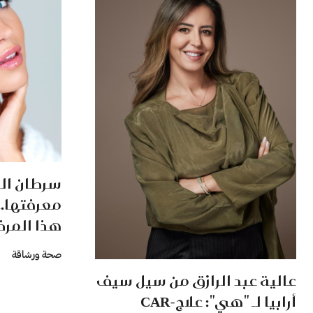
سرطان الرئ
معرفتها.. 
هذا المر
صحة ورشاقة
عالية عبد الرازق من سيل سيف
أرابيا لـ "هي": علاجCAR-