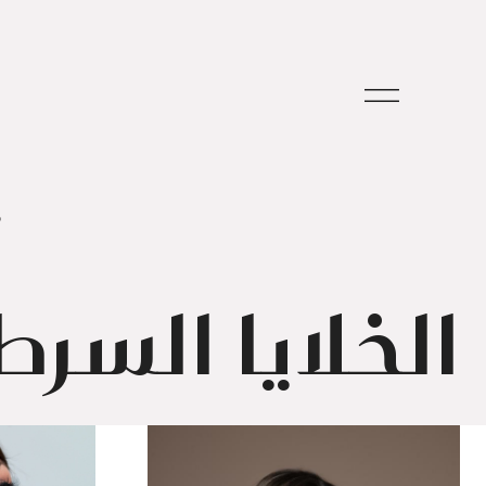
م
الخلايا السرط