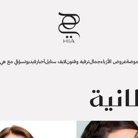
وضة
عروض الأزياء
جمال
ترفيه وفنون
لايف ستايل
أخبار
فيديو
تسوّقي مع هي
انية