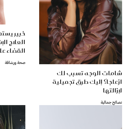
خبير يست
العلاج ال
القضاء عل
صحة ورشاقة
شامات الوجه تسبب لك
ازعاجاً؟ إليك طرق تجميلية
لإزالتها
نصائح جمالية