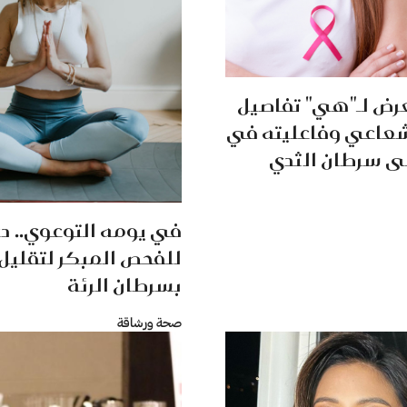
عرض لـ"هي" تفاصيل
إشعاعي وفاعليته في
ى سرطان الثدي
في يومه التوعوي.. د
للفحص المبكر لتقليل
بسرطان الرئة
صحة ورشاقة