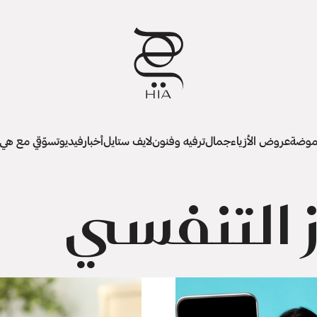
وضة
عروض الأزياء
جمال
ترفيه وفنون
لايف ستايل
أخبار
فيديو
تسوّقي مع هي
ز التنفسي