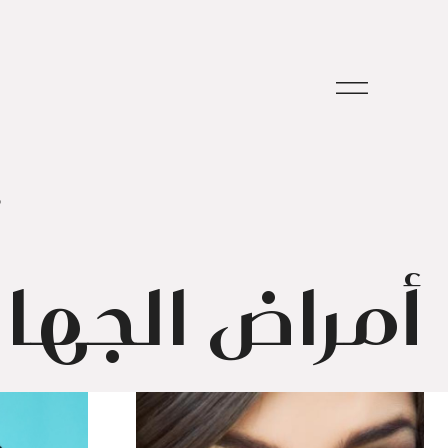
م
أمراض الجها