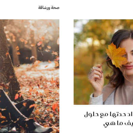
صحة ورشاقة
اد حدتها مع حلول
يف ما هي