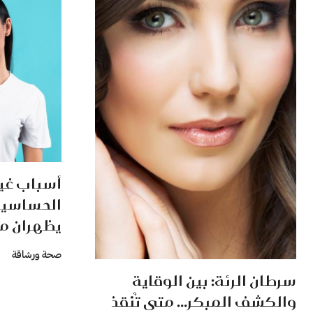
أسباب غي
الحساسية 
يظهران مع
صحة ورشاقة
سرطان الرئة: بين الوقاية
والكشف المبكر… متى تُنقذ