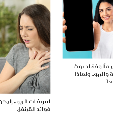
ر مألوفة لحدوث
والربو.. ولماذا
اً
لمريضات الربو.. إليكن
فوائد القرنفل