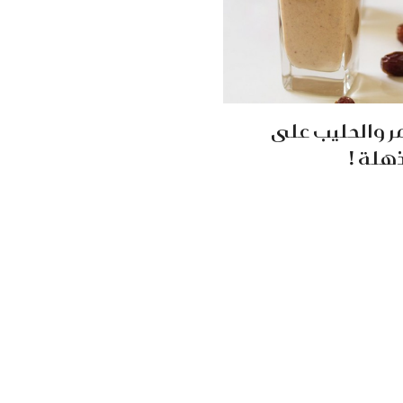
مر والحليب على
ذهلة !