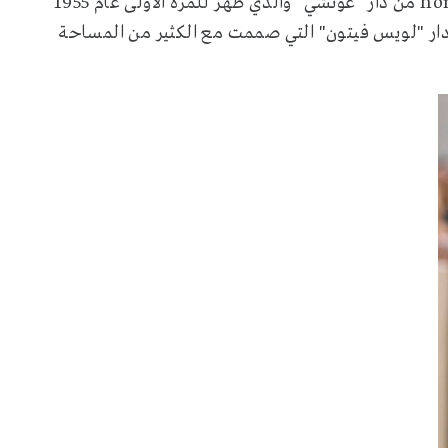
hor
من دار "غوتشي" والذي ظهر للمرة الأولى عام
1955
ار "لويس فيتون" التي صممت مع الكثير من المساحة