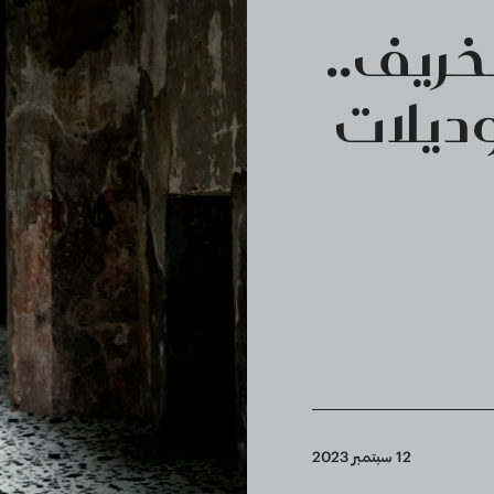
ريف..
" إليك 6 موديلات
12 سبتمبر 2023