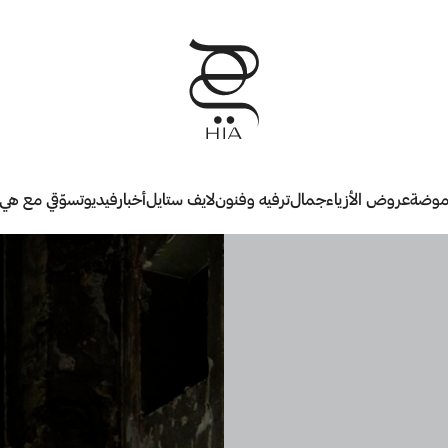
وضة
عروض الأزياء
جمال
ترفيه وفنون
لايف ستايل
أخبار
فيديو
تسوّقي مع هي