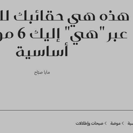
هذه هي حقائبك للخ
عبر "هي
أساسية
مايا صبّاح
Breadcru
سية
موضة
صيحات وإطلالات