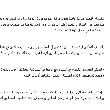
للفستان القصير جمالية خاصة وأنوثة طاغية وهو موجود في الموضة منذ زمن قديم جداً ولعل
الشتاء؟ وما هي أفضل طريقة لفعل ذلك؟
بالطبع بالامكان ارتداء الفستان القصير في الشتاء، بل وان جماليته تكمن في هذ
على عكس الشتاء. واليك هنا أجمل الطرق لارتدائه وتنسيقه لاطلالات كلها جاذب
- نسقي الفستان القصير في الشتاء مع الجوارب النسائية، وبشكل خاص تلك ذات 
ومعها تسطيعين ارتداء الفستان القصير لمختلف أوقات النهار.
- إختاري الجزمة التي تصل فوق حد الركبة مع الفستان القصير، وهذا بالفعل هو الم
وبامكانك اختيارها من الجلد أو من الشاموا وتنسيقها مع تصاميم الفساتين ال