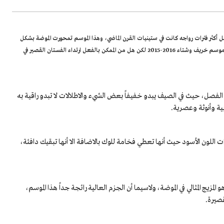
 أكثر فترات رواجه كانت في ستينيات القرن الماضي، وهذا الموسم تمحورت الموضة بشكل
كبير أيضاً حول الفساتين القصيرة وقد رأينا كثر من دور الأزياء تقدمها على منصات عروض موسم خريف وشتاء 2015‪-‬2016 لكن هل من الممكن بالفعل ارتداء الفستان القصير في
ا الفصل، حيث في الصيف يبدو خفيفاً بعض الشيء والاطلالات لا تبدو راقية به
ية وأنوثة وعصرية.
اللون الأسود حيث أنها تعطي فخامة للوك بالاضافة الا أنها تبقيك دافئة،
زيج المثالي في الموضة، ولاسيما أن الجزم العالية رائجة جداً هذا الموسم،
قصيرة.