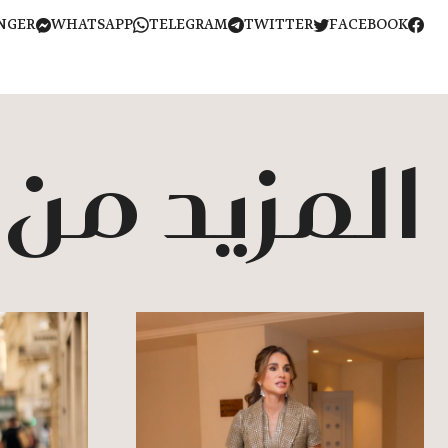
NGER
WHATSAPP
TELEGRAM
TWITTER
FACEBOOK
المزيد من