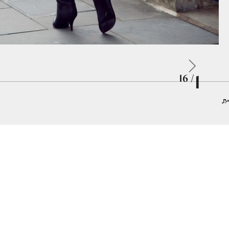
1
/ 16
ير