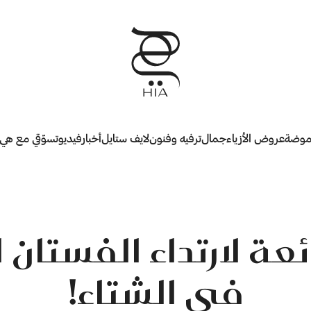
وضة
عروض الأزياء
جمال
ترفيه وفنون
لايف ستايل
أخبار
فيديو
تسوّقي مع هي
عة لارتداء الفستان 
في الشتاء!