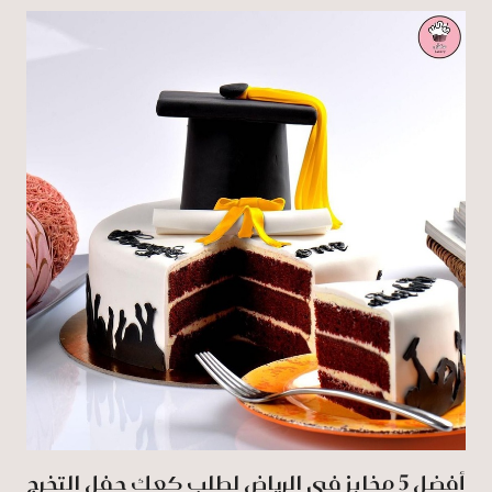
أفضل 5 مخابز في الرياض لطلب كعك حفل التخرج