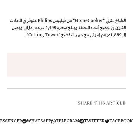
الطباخ المنزلي "HomeCooker" من فيليبس Philips متوفر في المحلات
الكبرى في جميع أنحاء المنطقة ويبلغ سعره 1,499 درهم إماراتي ويصل
إلى1,899درهم إماراتي مع جهاز التقطيع "Cutting Tower".
SHARE THIS ARTICLE
MESSENGER
WHATSAPP
TELEGRAM
TWITTER
FACEB