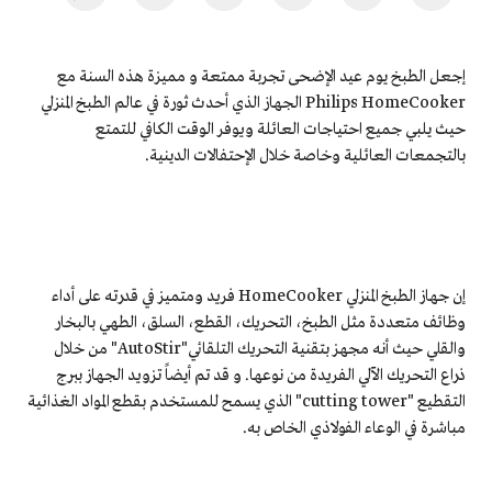
إجعل الطبخ يوم عيد الإضحى تجربة ممتعة و مميزة هذه السنة مع
Philips HomeCooker الجهاز الذي أحدث ثورة في عالم الطبخ المنزلي
حيث يلبي جميع احتياجات العائلة ويوفر الوقت الكافي للتمتع
بالتجمعات العائلية وخاصة خلال الإحتفالات الدينية.
إن جهاز الطبخ المنزلي HomeCooker فريد ومتميز في قدرته على أداء
وظائف متعددة مثل الطبخ، التحريك، القطع، السلق، الطهي بالبخار
والقلي حيث أنه مجهز بتقنية التحريك التلقائي"AutoStir" من خلال
ذراع التحريك الآلي الفريدة من نوعها. و قد تم أيضاً تزويد الجهاز ببرج
التقطيع "cutting tower" الذي يسمح للمستخدم بقطع المواد الغذائية
مباشرة في الوعاء الفولاذي الخاص به.