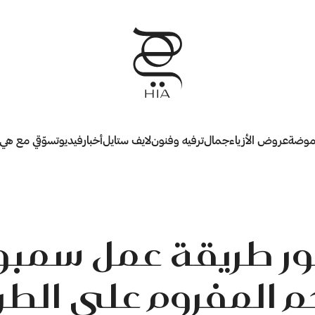
وضة
عروض الأزياء
جمال
ترفيه وفنون
لايف ستايل
أخبار
فيديو
تسوّقي مع هي
ور طريقة عمل سمب
حم المفروم علي الطر