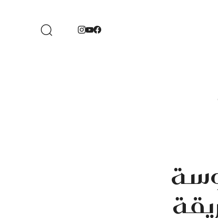
وسة
يقة