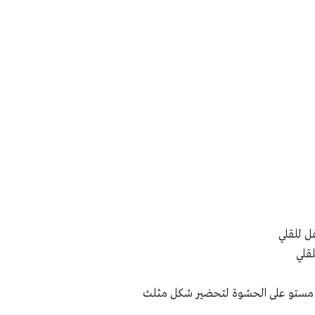
فل للقلي
قلي
ح مستو على الحشوة لتحضير شكل مثلث