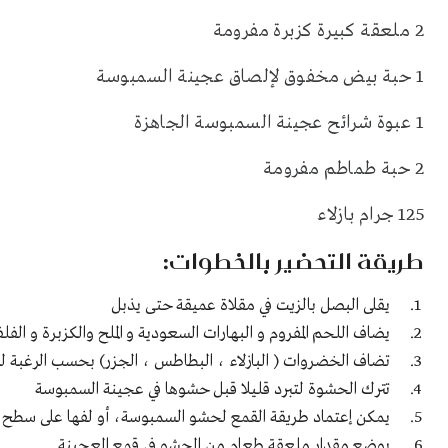
2 ملعقة كبيرة كزبرة مفرومة
1 حبة بيض مخفوق لإلصاق عجينة السمبوسة
1 عبوة شرائح عجينة السمبوسة الجاهزة
2 حبة طماطم مفرومة
125 جرام بازلاء
طريقة التحضير بالخطوات:
يقلى البصل بالزيت في مقلاة عميقة حتى يذبل
يضاف اللحم المفروم و البهارات السعودية و الملح والكزبرة و الفل
تضاف الخضروات ( البازلاء ، البطاطس ، الجزر) بحسب الرغبة لل
تترك الحشوة لتبرد قليلا قبل حشوها في عجينة السمبوسة
يمكن إعتماد طريقة القمع لحشو السمبوسة، أو لفها على سط
يوضع مقدار ملعقة طعام من الحشو في قمع العجينة