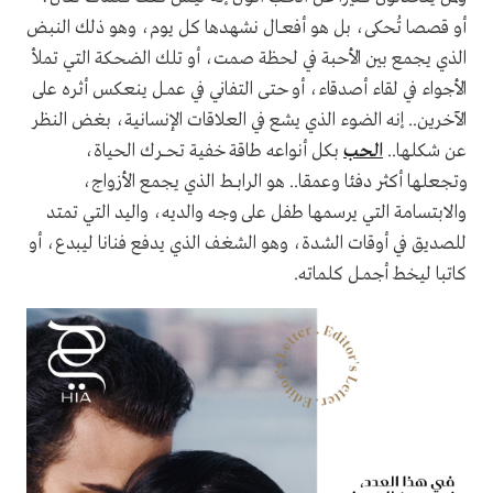
أو قصصا تُحكى، بل هو أفعــال نشهدها كل يوم، وهو ذلك النبض
الذي يجمع بين الأحبة في لحظة صمت، أو تلك الضحكة التي تملأ
الأجواء في لقاء أصدقاء، أو حتى التفاني في عمــل ينعكس أثره على
الآخرين.. إنه الضوء الذي يشع في العلاقات الإنسانية، بغض النظر
عن شكلها..
الحب
بكل أنواعه طاقة خفية تحــــرك الحياة،
وتجعلها أكثر دفئا وعمقا.. هو الرابـــط الذي يجمع الأزواج،
والابتسامة التي يرسمها طفل على وجه والديه، واليد التي تمتد
للصديق في أوقات الشدة، وهو الشغف الذي يدفع فنانا ليبدع، أو
كاتبا ليخط أجمــل كلماته.