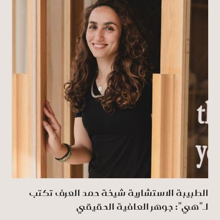
الطبيبة الاستشارية شيخة حمد العرف تكتب
لـ"هي": جوهر العافية الحقيقي