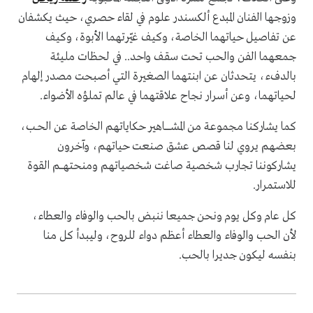
وزوجها الفنان المبدع ألكسندر علوم في لقاء حصري، حيث يكشفان
عن تفاصيل حياتهما الخاصة، وكيف غيّرتهما الأبوة، وكيف
جمعهما الفن والحب تحت سقف واحد.. في لحظات مليئة
بالدفء، يتحدثان عن ابنتهما الصغيرة التي أصبحت مصدر إلهام
لحياتهما، وعن أسرار نجاح علاقتهما في عالم تملؤه الأضواء.
كما يشاركنا مجموعـة من المشــــــــاهير حكاياتهم الخاصة عن الحــب،
بعضهم يروي لنا قصص عشق صنعت حياتهم، وآخرون
يشاركوننا تجارب شخصية صاغت شخصياتهم ومنحتهــــم القوة
للاستمرار.
كل عام وكل يوم ونحن جميعا ننبض بالحب والوفاء والعطاء،
لأن الحب والوفاء والعطاء أعظم دواء للروح، وليبدأ كل منا
بنفسه ليكون جديرا بالحب.