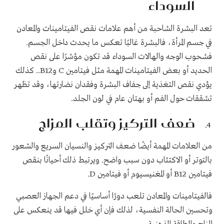
السوداء
تعد البشرة الشاحبة من أهم علامات نقص الفيتامينات والمعادن
في جسم المرأة، فالبشرة غالبًا تعكس ما يحدث داخل الجسم.
فشحوب الوجه والهالات السوداء قد تكون مؤشرًا على نقص
الحديد أو بعض الفيتامينات المهمة مثل فيتامين C وB12.. كذلك
يؤدي نقص التغذية إلى جفاف البشرة وفقدان نضارتها، وقد تظهر
تشققات حول الفم أو بهتان عام في لون الجلد.
ضعف التركيز وتقلب المزاج
من العلامات المهمة أيضًا ضعف التركيز والنسيان السريع والشعور
بالتوتر أو الاكتئاب دون سبب واضح. ويرتبط ذلك أحيانًا بنقص
فيتامين B12 أو المغنيسيوم أو فيتامين D.
فالفيتامينات والمعادن تلعب دورًا أساسيًا في دعم الجهاز العصبي
وتحسين الحالة النفسية، لذلك فإن أي خلل فيها قد ينعكس على