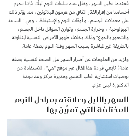
فعندما نطيل السهر، وتقل عدد ساعات النوم ليلًا، فإننا نحرم
أجسامنا من إفرازالقدّر الكافي من هرمون الميلاتونين، مما يؤثر ذلك
على معدلات الجسم، و أوقات النوم والإستيقاظ ، وهي " الساعة
البيولوجية"، وحرارة الجسم، وتوازن السوائل داخل الجسم،
والشعور بالجوع" وذلك بخلاف ظهور الأمراض النفسية المتفاوتة
بالطريقة غير المباشرة بسبب السهر وقلة النوم بصفة عامة.
ولمزيد من المعلومات عن أضرار السهر على الصحةالنفسية بصفة
عامة؛ تابعي قراءة هذا المقال عبر موقع "هي"، للاستفادة من
توصيات استشارية الطب النفسي ومديرة مركز وعد بجدة
الدكتورة لبنى عزام.
السهر بالليل وعلاقته بمراحل النوم
المختلفة التي تمرّين بها