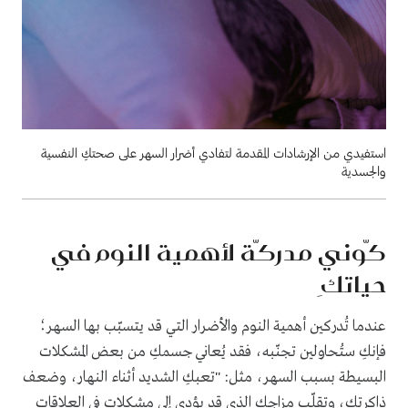
استفيدي من الإرشادات المقدمة لتفادي أضرار السهر على صحتكِ النفسية
والجسدية
كّوني مدركّة لأهمية النوم في
حياتكِ
عندما تُدركين أهمية النوم والأضرار التي قد يتسبّب بها السهر؛
فإنكِ ستُحاولين تجنّبه، فقد يُعاني جسمكِ من بعض المشكلات
البسيطة بسبب السهر، مثل: "تعبكِ الشديد أثناء النهار، وضعف
ذاكرتكِ، وتقلّب مزاجكِ الذي قد يؤدي إلى مِشكلات في العلاقات