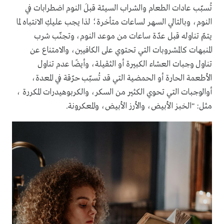
تُسبّب عادات الطعام والشراب السيئة قبلَ النوم اضطرابات في
النوم، وبالتالي السهر لساعات متأخرة؛ لذا يجب عليكِ الانتباه لما
يتمّ تناوله قبل عدّة ساعات من موعد النوم، وتجنّب شرب
المنبهات كالمشروبات التي تحتوي على الكافيين، والامتناع عن
تناول وجبات العشاء الكبيرة أو الثقيلة، وأيضًا عدم تناول
الأطعمة الحارة أو الحمضية التي قد تُسبّب حرّقة في المعدة،
أوالوجبات التي تحوي الكثير من السكر، والكربوهيدرات المكررة ،
مثل: "الخبز الأبيض، والأرز الأبيض، والمعكرونة.