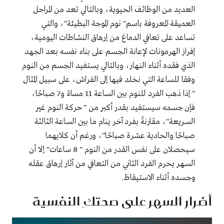
العديد من الوظائف الحيوية، وبالتالي تعد من المراحل
العميقة المعروفة باسم" نوم الموجة البطيئة"، والتي
تساعد على تعافي الدماغ من إرهاق النشاطات اليومية،
إفراز الهرمونات لإعانة الجسم على بناء نفسه بعد الجهد
الذي فقده أثناء النهار، وبالتالي يستفيد الجسم من النوم
وفقا للساعة التي نخلد فيها إلى الفراش، على سبيل المثال
" إذا ذهب الفرد للنوم بين الساعة 11 مساءً و7 صباحًا،
فإن جسمه سيستفيد بقدر أكبر من " حركة النوم غير
السريعة"، مقارنةً بفرد آخر ينام ما بين الساعة الثالثة
صباحًا والحادية عشرة صباحًا"، ورغم أن كلايهما
سيحصلان على نفس القدر من النوم " 8 ساعات" إلا أن
السهر يحرم الفرد الثاني من
التعافي
من آثار إرهاق عقله
وجسده أثناء الاستيقاظ.
أضرار السهر على صحتكِ النفسية