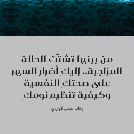
من بينها تشتّت الحالة
المزاجية.. إليكِ أضرار السهر
على صحتكِ النفسية
وكيفية تنظيم نومكِ
رحاب عباس المواردي