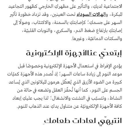
الاجتماعية لديكِ، والتأثير على مظهركِ الخارجي كظهور التجاعيد
المبكرة، و
الهالات السوداء
تحت العينين، وقد تزداد خطورة تأثير
السهر على جسمكِ؛ كإصابتكِ بالسمنة، والاكتئاب، وصولًا إلى
إصابتكِ بارتفاع ضغط الدم، والسكري، والنوبات القلبيّة،
والسكتات الدماغيّة، وغيرها.
إبتعدّي عنالأجهزة الإلكترونية
يؤدي الإفراط في استعمال الأجهزة الإلكترونية وخصوصًا قبل
موعد النوم إلى زيادة ساعات السهر؛ إذ تُصدر هذه الأجهزة كميّات
كبيرة من الضوء الأزرق الذي يُعطّل هرمون الميلاتونين الذي يُساعد
الجسم على النوم، كما أنها تُحفّز العقل وتضعه في حالة من
النشاط، وتتسبّب في التشتت والانشغال؛ لذا يجب عليكِ إبعاد
كافة الأجهزة الإلكترونيّة عن متناول يدكِ عند الذهاب للنوم.
انتبهّي لعادات طعامكِ