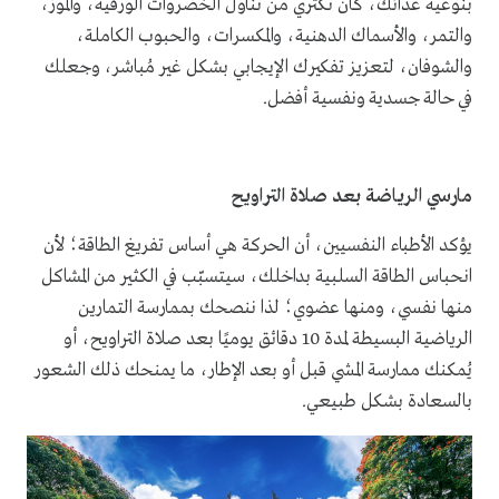
بنوعية غذائك، كأن تُكثري من تناول الخضروات الورقية، والموز،
والتمر، والأسماك الدهنية، والمكسرات، والحبوب الكاملة،
والشوفان، لتعزيز تفكيرك الإيجابي بشكل غير مُباشر، وجعلك
في حالة جسدية ونفسية أفضل.
مارسي الرياضة بعد صلاة التراويح
يؤكد الأطباء النفسيين، أن الحركة هي أساس تفريغ الطاقة؛ لأن
انحباس الطاقة السلبية بداخلك، سيتسبّب في الكثير من المشاكل
منها نفسي، ومنها عضوي؛ لذا ننصحك بممارسة التمارين
الرياضية البسيطة لمدة 10 دقائق يوميًا بعد صلاة التراويح، أو
يُمكنك ممارسة المشي قبل أو بعد الإطار، ما يمنحك ذلك الشعور
بالسعادة بشكل طبيعي.