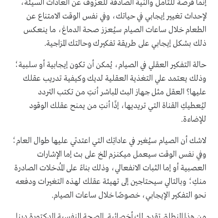
إنما فرصة للتأمل والنية الصادقة للعزوف عن العادات السيئة،
لإحداث تغيير إيجابي في حياتك، وفي نفس الوقت الامتناع عن
الطعام خلال ساعات الصيام سيُعزز صحة الدماغ، ما ينعكس
ذلك بشكل إيجابي على طريقة تفكيرك وحالتك المزاجية.
حالة التفكير العقلي في الصيام، يُمكن أن تكون إيجابية أو سلبية؛
وذلك يعتمد علي التغذية العقلية لديك وكيفية تدريب عقلك
عليها؟ العقل مثل جهاز البث المباشر أنتِ من تكتب التردد
ليُعطيكِ القناة التي تريديها، إذًا أنتِ من يمنح عقلك الوقود
للإضاءة.
لاشك أن الصيام سيُغير في عاداتِك التي اعتدتي عليها طوال العام؛
وفي نفس الوقت سيعمل ميكنزم المخ على بث إما الإشارات
العصبية أو إما الثبات الانفعالي، وذلك بناءً على المُدخلات الصادرة
منكِ؛ وبالتالي سيحتاجين إلى تهيئة عقلك لهذه التغيرات ودفعه
نحو التفكير الإيجابي، خصوصًا خلال ساعات الصيام.
من هذا المنطلق تقدم لكِ أخصائية الصحة النفسية الدكتورة دينا