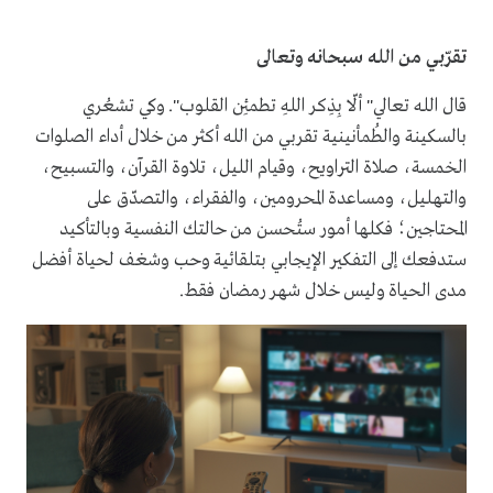
تقرّبي من الله سبحانه وتعالى
قال الله تعالي" ألّا بِذِكر اللهِ تطمئِن القلوب". وكي تشعُري
بالسكينة والطُمأنينية تقربي من الله أكثر من خلال أداء الصلوات
الخمسة، صلاة التراويح، وقيام الليل، تلاوة القرآن، والتسبيح،
والتهليل، ومساعدة المحرومين، والفقراء، والتصدّق على
المحتاجين؛ فكلها أمور ستُحسن من حالتك النفسية وبالتأكيد
ستدفعك إلى التفكير الإيجابي بتلقائية وحب وشغف لحياة أفضل
مدى الحياة وليس خلال شهر رمضان فقط.