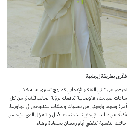
فكّري بطريقة إيجابية
احرصي على تبني التفكير الإيجابي كمنهج تسيري عليه خلال
ساعات صيامك، فالإيجابية تدفعك لرؤية الجانب المُشرق من كل
أمر؛ ومهما واجهتي من تحديات وصعّاب ستنجحين في تجاوزها.
فضلًا عن ذلك، الإيجابية ستمنحك الأمل والتفاؤل الذي سيُحسن
حالتك النفسية لتقضي أيام رمضان بسعادة وهناء.