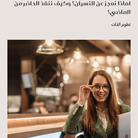
لماذا نعجز عن النسيان؟ وكيف ننقذ الحاضر من
الماضي؟
تطوير الذات