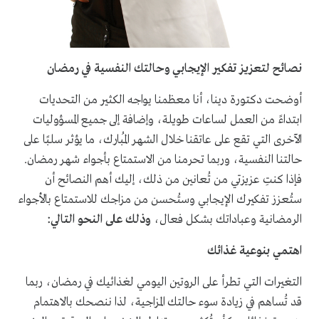
نصائح لتعزيز تفكير الإيجابي وحالتك النفسية في رمضان
أوضحت دكتورة دينا، أنا معظمنا يواجه الكثير من التحديات
ابتداءً من العمل لساعات طويلة، وإضافة إلى جميع المسؤوليات
الآخرى التي تقع على عاتقنا خلال الشهر المُبارك، ما يؤثر سلبًا على
حالتنا النفسية، وربما تحرمنا من الاستمتاع بأجواء شهر رمضان.
فإذا كنتِ عزيزتي من تُعانين من ذلك، إليك أهم النصائح أن
ستُعزز تفكيرك الإيجابي وستُحسن من مزاجك للاستمتاع بالأجواء
الرمضانية وعباداتك بشكل فعال،
وذلك على النحو التالي:
اهتمي بنوعية غذائك
التغيرات التي تطرأ على الروتين اليومي لغذائيك في رمضان، ربما
قد تُساهم في زيادة سوء حالتك المزاجية، لذا ننصحك بالاهتمام