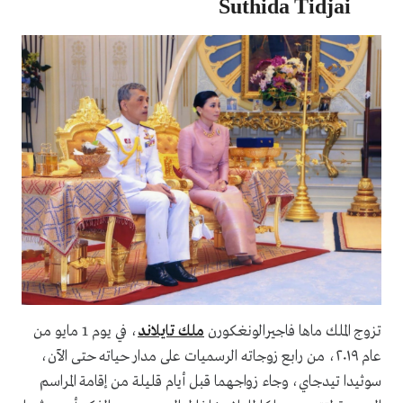
Suthida Tidjai
تزوج الملك ماها فاجيرالونغكورن
ملك تايلاند
، في يوم 1 مايو من
عام ٢٠١٩، من رابع زوجاته الرسميات على مدار حياته حتى الآن،
سوثيدا تيدجاي، وجاء زواجهما قبل أيام قليلة من إقامة المراسم