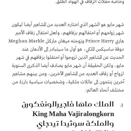
وخاصة حفلات الزفاف في الهواء الطلق.
شهر مايو هو الشهر الذي اختاره العديد من المشاهير أيضا ليكون
شهر زواجهم أو احتفالهم بزفافهم، ولعل احتفال زفاف الأمير
هاري Prince Harry وزوجته ميغان ماركل Meghan Markle
دوقة ساسيكس الملكي، هو أول ما سيتبادر إلى الأذهان عند
الحديث عن المشاهير الذين تزوجوا أو احتفلوا بزفافهم في شهر
مايو، ولكن الحقيقة أن شهر مايو يصادف أيضا الذكرى السنوية
لزواج أو زفاف العديد من المشاهير الآخرين، ومن بينهم مشاهير
آخرين ينتمون إلى عائلات ملكية، وشخصيات سياسية بارزة من
مختلف أنحاء العالم:
الملك ماها فاجيرالونغكورن
King Maha Vajiralongkorn
والملكة سوثيدا تيدجاي