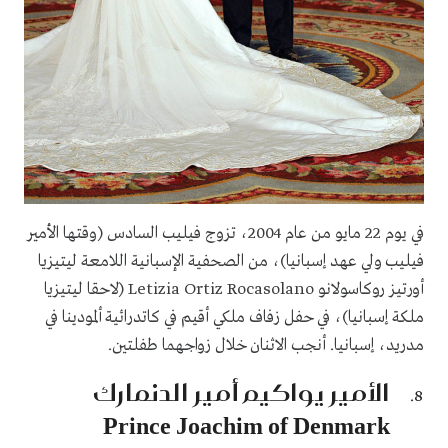
في يوم 22 مايو من عام 2004، تزوج فيليب السادس (وقتها الأمير
فيليب ولي عهد إسبانيا)، من الصحفية الإسبانية اللامعة ليتيزيا
أورتيز روكاسولانو Letizia Ortiz Rocasolano (لاحقا ليتيزيا
ملكة إسبانيا)، في حفل زفاف ملكي أقيم في كاتدرائية ألمودينا في
مدريد، إسبانيا. أنجب الاثنان خلال زواجهما طفلتين.
الأمير يواكيم أمير الدنمارك
Prince Joachim of Denmark