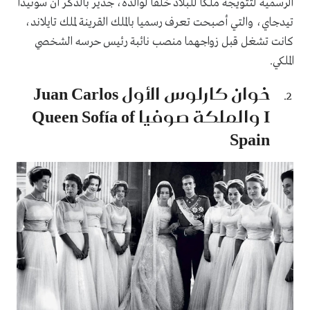
الرسمية لتتويجه ملكا للبلاد خلفا لوالده، جدير بالذكر أن سوثيدا
تيدجاي، والتي أصبحت تعرف رسميا بالملك القرينة لملك تايلاند،
كانت تشغل قبل زواجهما منصب نائبة رئيس حرسه الشخصي
الملكي.
خوان كارلوس الأول Juan Carlos
I والملكة صوفيا Queen Sofía of
Spain