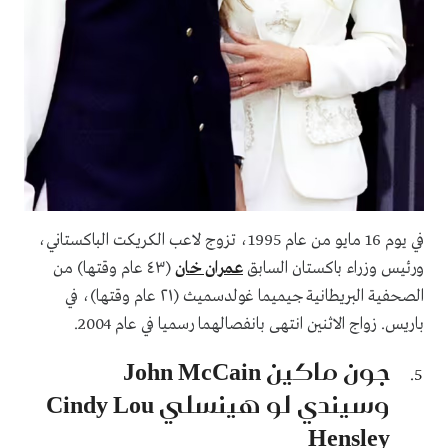
في يوم 16 مايو من عام 1995، تزوج لاعب الكريكت الباكستاني،
ورئيس وزراء باكستان السابق
عمران خان
(٤٣ عام وقتها) من
الصحفية البريطانية جيميما غولدسميث (٢١ عام وقتها)، في
باريس. زواج الاثنين انتهى بانفصالهما رسميا في عام 2004.
جون ماكين John McCain
وسيندي لو هينسلي Cindy Lou
Hensley