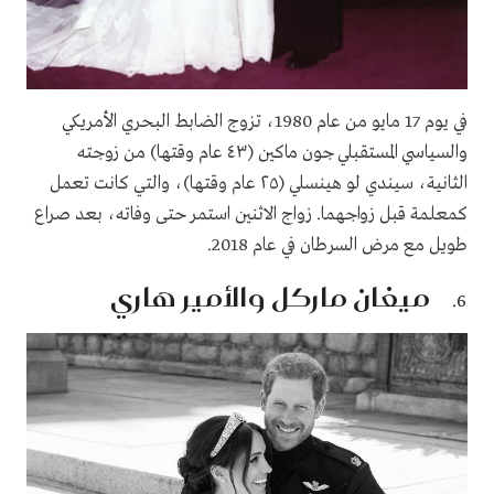
في يوم 17 مايو من عام 1980، تزوج الضابط البحري الأمريكي
والسياسي المستقبلي جون ماكين (٤٣ عام وقتها) من زوجته
الثانية، سيندي لو هينسلي (٢٥ عام وقتها)، والتي كانت تعمل
كمعلمة قبل زواجهما. زواج الاثنين استمر حتى وفاته، بعد صراع
طويل مع مرض السرطان في عام 2018.
ميغان ماركل والأمير هاري