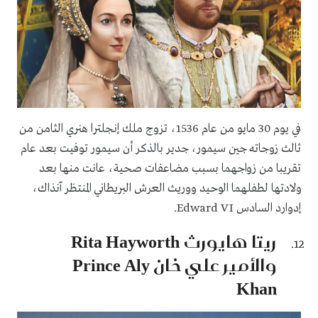
في يوم 30 مايو من عام 1536، تزوج ملك إنجلترا هنري الثامن من
ثالث زوجاته جين سيمور، جدير بالذكر أن سيمور توفيت بعد عام
تقريبا من زواجهما بسبب مضاعفات صحية، عانت منها بعد
ولادتها لطفلهما الوحيد ووريث العرش البريطاني المنتظر آنذاك،
إدوارد السادس Edward VI.
ريتا هايورث Rita Hayworth
والأمير علي خان Prince Aly
Khan