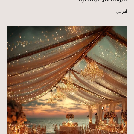
أعراس