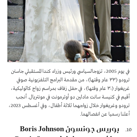
في يوم 2005، تزوجالسياسي ورئيس وزراء كندا المستقبلي جاستن
ترودو (٣٣ عام وقتها)، من مقدمة البرامج التلفزيونية صوفي
غريغوار (٣٠ عام وقتها)، في حفل زفاف بمراسم زواج كاثوليكية،
أقيم في كنيسة سانت مادلين دو أوترمونت في مونتريال. أنجب
ترودو وغريغوار خلال زواجهما ثلاثة أطفال، وفي أغسطس 2023،
أعلنا رسميا عن انفصالهما.
بوريس جونسون Boris Johnson