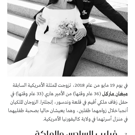
في يوم 19 مايو من عام 2018، تزوجت الممثلة الأمريكية السابقة
ميغان ماركل
(36 عام وقتها) من الأمير هاري (33 عام وقتها) في
حفل زفاف ملكي أقيم في قلعة وندسور، إنجلترا. الزوجان الملكيان
أنجبا خلال زواجهما طفلين، وهما يعيشان حاليا بصحبة طفليهما
في منزل أسرتهما في ولاية كاليفورنيا الأمريكية.
فيليب السادس والملكة