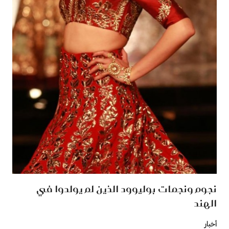
نجوم ونجمات بوليوود الذين لم يولدوا في
الهند
أخبار