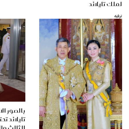
لملك تايلاند
ترفيه
بالصور ال
تايلاند تح
الثالث وال