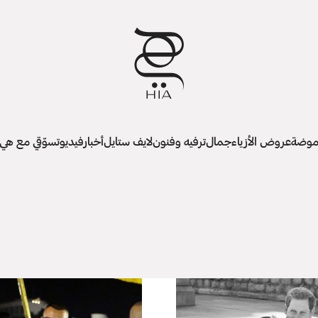
وضة
عروض الأزياء
جمال
ترفيه وفنون
لايف ستايل
أخبار
فيديو
تسوّقي مع هي