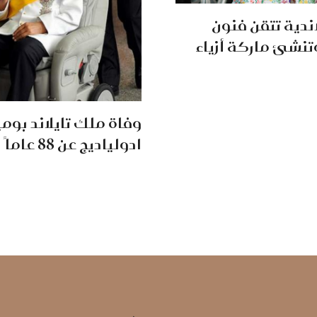
اندية تتقن فنون
نشئ ماركة أزياء
وفاة ملك تايلاند بوم
ادولياديج عن 88 عاماً