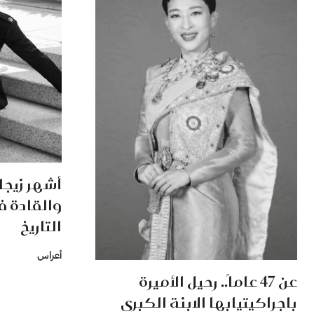
أشهر زيجا
والقادة ف
التاريخ
أعراس
عن 47 عاماً.. رحيل الأميرة
باجراكيتيابها الابنة الكبرى