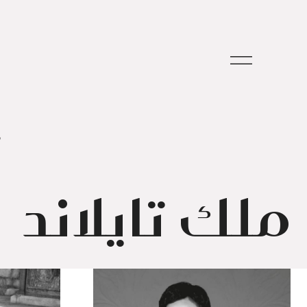
م
ملك تايلاند