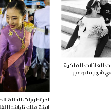
ت العائلات الملكية
ي شهر مايو عبر
آخر تطورات الحالة ال
لابنة ملك تايلاند االغ