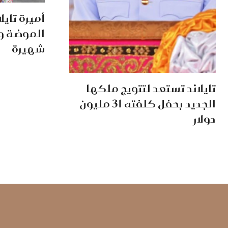
أميرة تايل
الموضة وت
شهيرة
تايلاند تستعد لتتويج ملكها
الجديد بحفل كلفته 31 مليون
دولار