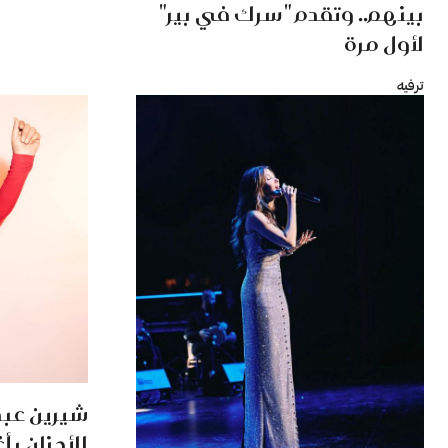
بينهم.. وتقدم "سرك في بير"
لأول مرة
ترفيه
شيرين عبد
الأحزان بأغ