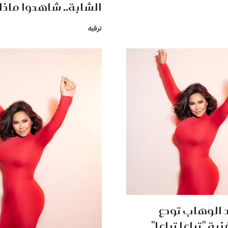
الشابة.. شاهدوا ماذا
ترفيه
 الوهاب تودع
نية "تباعا تباعا"