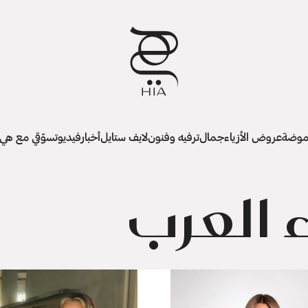
وضة
عروض الأزياء
جمال
ترفيه وفنون
لايف ستايل
أخبار
فيديو
تسوّقي مع هي
 العرب