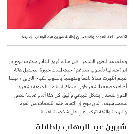
الأحمر.. لغة العودة والانتصار في إطلالة شيرين عبد الوهاب الجديدة
وخلف هذا المظهر الساحر، كان هناك فريق لبناني محترف نجح في
إبراز جمالها بأسلوب متناغم؛ حيث لمسات خبيرة التجميل هالة
عجم أظهرت جمالاً ناعماً ومتوهجاً بأسلوب المكياج الترابي ، بينما
أضاف مصفف الشعر طوني مندلق لمسة من الحيوية بشعرها
المموج المنسدل بشكل طبيعي وأنيق. كل هذا أمام عدسة المصور
محمد سيف، الذي نجح في التقاط هذه اللحظات من القوة
والبهجة والثقة بتركيز عالٍ على شخصية الفنانة.
شيرين عبد الوهاب بإطلالة