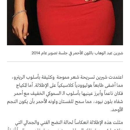
شيرين عبد الوهاب باللون الأحمر في جلسة تصوير عام 2014
اعتمدت شيرين تسريحة شعر مموجة وكثيفة بأسلوب الريترو،
مما أضفى طابعاً هوليوودياً كلاسيكياً على الإطلالة. أما المكياج
فكان ناعماً وأبرز عينيها بأسلوب الـ السموكي الخفيف مع أحمر
شفاه بلون نيود، مما سمح للفستان ولونه الأحمر بأن يكون النجم
الأوحد.
مثلت هذه الإطلالة انعكاساً لحالة النضج الفني والجمالي التي