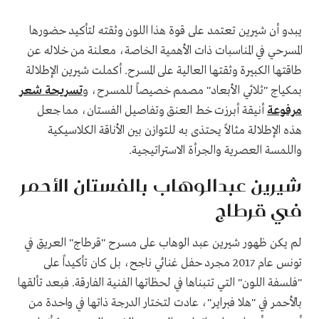
يبدو أن شيرين تعتمد على قوة هذا اللون وثقته لتأكيد حضورها
المسرحي في المناسبات ذات الأهمية الخاصة، معلنة من خلاله عن
طاقتها الكبيرة وثقتها العالية على المسرح. أكملت شيرين الإطلالة
بمكياج "ثلاثي الأبعاد" مصمم خصيصاً للمسرح، و
تسريحة شعر
مرفوعة
أنيقة أبرزت خط العنق وتفاصيل الفستان، مما جعل
هذه الإطلالة مثالاً يحتذى به للتوازن بين الأناقة الكلاسيكية
واللمسة العصرية والجرأة الاستراتيجية.
شيرين عبدالوهاب بالفستان الأحمر
في قرطاج
لم يكن ظهور شيرين عبد الوهاب على مسرح "قرطاج" العريق في
تونس عام 2017 مجرد حفل غنائي ناجح، بل كان تأكيداً على
"فلسفة اللون" التي تتبناها في لحظاتها الفنية الفارقة. فبعد تألقها
بالأحمر في "هلا فبراير"، عادت لتختار الدرجة ذاتها في واحدة من