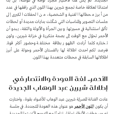
الجديدة. لم يكن هذا الاختيار مجرد توجه في الموضة، بل بدا
امتدادًا لعلاقة خاصة تجمع شيرين بهذا اللون الذي رافقها في عدد
من أبرز محطاتها الفنية والشخصية، من الحفلات الكبرى إلى
جلسات التصوير والمناسبات التي شكّلت بدايات جديدة أو لحظات
تألق استثنائية في مسيرتها. وبين الجرأة والأنوثة والثقة، يبدو أن
الأحمر تحوّل مع الوقت إلى بصمة متكررة في خزانة شيرين، ولون
تختاره كلما أرادت الظهور بطاقة مختلفة وحضور أكثر قوة.
فنرصد لكم احدث اطلالة لها بالفستان الأحمر وجولة على أبرز
اطلالاتها السابقة في محطات متعددة بهذا اللون.
الأحمر.. لغة العودة والانتصار في
إطلالة شيرين عبد الوهاب الجديدة
عادت الفنانة المصريّة شيرين عبد الوهاب للأضواء بقوة، واختارت
أن يكون ا
للون الأحمر
هو عنوان هذه العودة المتجددة. في جلسة
تصوير خطفت الأنظار تمامًا، تزامنًا مع الترويج لأغنيتها الجديدة