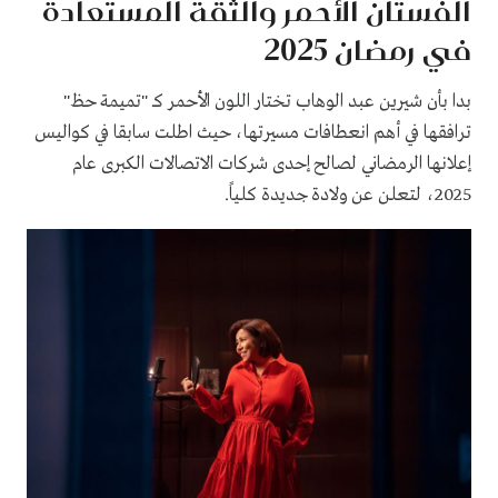
الفستان الأحمر والثقة المستعادة
في رمضان 2025
بدا بأن شيرين عبد الوهاب تختار اللون الأحمر كـ "تميمة حظ"
ترافقها في أهم انعطافات مسيرتها، حيث اطلت سابقا في كواليس
إعلانها الرمضاني لصالح إحدى شركات الاتصالات الكبرى عام
2025، لتعلن عن ولادة جديدة كلياً.