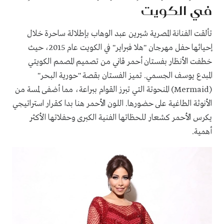
في الكويت
تألقت الفنانة المصرية شيرين عبد الوهاب بإطلالة ساحرة خلال
إحيائها حفل مهرجان "هلا فبراير" في الكويت عام 2015، حيث
خطفت الأنظار بفستان أحمر قاني من تصميم المصمم الكويتي
المبدع يوسف الجسمي. تميز الفستان بقصة "حورية البحر"
(Mermaid) المنحوتة التي تبرز القوام ببراعة، مما أضفى لمسة من
الأنوثة الطاغية على حضورها. اللون الأحمر هنا بدا كقرار استراتيجي
يكرس الأحمر كشعار للحظاتها الفنية الكبرى وحفلاتها الأكثر
أهمية.