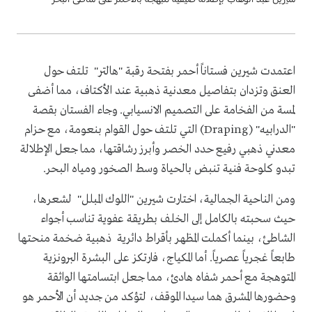
اعتمدت شيرين فستاناً أحمر بفتحة رقبة "هالتر" تلتف حول
العنق وتزدان بتفاصيل معدنية ذهبية عند الأكتاف، مما أضفى
لمسة من الفخامة على التصميم الانسيابي. وجاء الفستان بقصة
"الدرابيه" (Draping) التي تلتف حول القوام بنعومة، مع حزام
معدني ذهبي رفيع حدد الخصر وأبرز رشاقتها، مما جعل الإطلالة
تبدو كلوحة فنية تنبض بالحياة وسط الصخور ومياه البحر.
ومن الناحية الجمالية، اختارت شيرين "اللوك المبلل" لشعرها،
حيث سحبته بالكامل إلى الخلف بطريقة عفوية تناسب أجواء
الشاطئ، بينما أكملت المظهر بأقراط دائرية ذهبية ضخمة منحتها
طابعاً غجرياً عصرياً. أما المكياج، فارتكز على البشرة البرونزية
المتوهجة مع أحمر شفاه هادئ، مما جعل ابتسامتها الواثقة
وحضورها المشرق هما سيدا الموقف، لتؤكد من جديد أن الأحمر هو