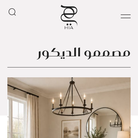
مصممو الديكور