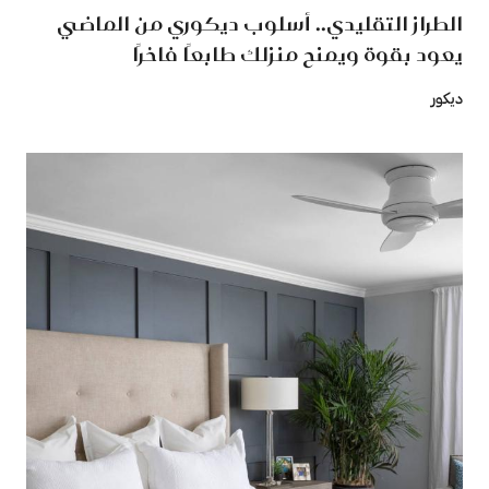
الطراز التقليدي.. أسلوب ديكوري من الماضي
يعود بقوة ويمنح منزلك طابعًا فاخرًا
ديكور