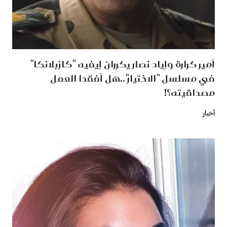
أمير كرارة وإياد نصار يكرران إيفيه "كازبلانكا"
في مسلسل "الاختيار"..هل أفقدا العمل
مصداقيته؟!
أخبار