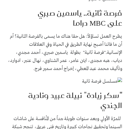
فرصة ثانية.. ياسمين صبري
على
MBC
دراما
يطرح العمل تساؤلاً: هل حقا هناك ما يسمى بالفرصة الثانية؟ أم
أن ما فاتنا أصبح نهاية الطريق في الحياة وفي العلاقات
الإنسانية."فرصة ثانية" بطولة ياسمين صبري، أحمد مجدي،
دياب، هبه مجدى، ايتن عامر، عمر الشناوي، نهال عنبر، ادوارد،
وتأليف محمد عبد المعطي، إخراج أحمد سمير فرج.
"
سكر زيادة" نبيلة عبيد ونادية
الجندي
للمرّة الأولي وبعد سنوات طويلة جداً من المُنافسة على شاشات
السينما وتحقيق نجاحات كبيرة وتاريخ فني عريق، تنجح شبكة