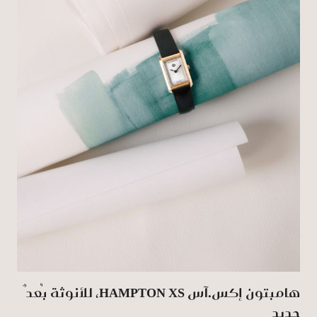
هامبتون إكس.آس HAMPTON XS، للأنوثة بُعدٌ
جديد