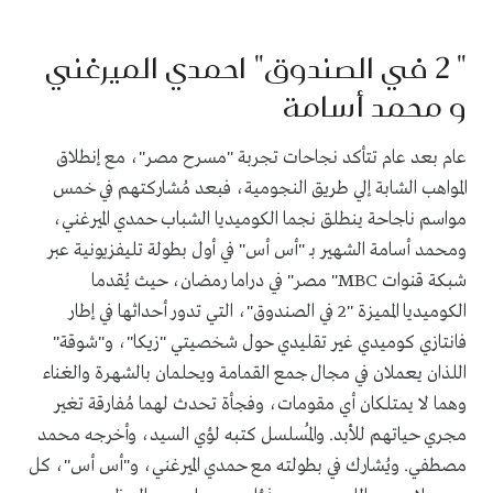
" 2
في الصندوق" احمدي الميرغني
و محمد أسامة
عام بعد عام تتأكد نجاحات تجربة "مسرح مصر"، مع إنطلاق
المواهب الشابة إلي طريق النجومية، فبعد مُشاركتهم في خمس
مواسم ناجاحة ينطلق نجما الكوميديا الشباب حمدي الميرغني،
ومحمد أسامة الشهير بـ "أس أس" في أول بطولة تليفزيونية عبر
شبكة قنوات
"MBC
مصر" في دراما رمضان، حيث يُقدما
الكوميديا المميزة "2 في الصندوق"، التي تدور أحداثها في إطار
فانتازي كوميدي غير تقليدي حول شخصيتي "زيكا"، و"شوقة"
اللذان يعملان في مجال جمع القمامة ويحلمان بالشهرة والغناء
وهما لا يمتلكان أي مقومات، وفجأة تحدث لهما مُفارقة تغير
مجري حياتهم للأبد. والمُسلسل كتبه لؤي السيد، وأخرجه محمد
مصطفي. ويُشارك في بطولته مع حمدي الميرغني، و"أس أس"، كل