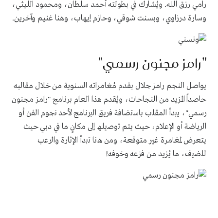
رامي رزق الله. ويُشارك في بطولته أحمد سلطان، ومحمود الليثي،
وسارة درزاوي، وبسنت شوقي، وحازم إيهاب، وهنا غنيم وآخرين
.
"
رامز مجنون رسمي"
يواصل النجم رامز جلال بقدم مُغامراته السنوية من خلال مقالبه
حاصداً المزيد من النجاحات، ويُقدم هذا العام برنامج "رامز مجنون
رسمي"، ﯾﺑدأ اﻟﻣﻘﻠب ﺑﺎﺳﺗﺿﺎﻓﺔ ﻓرﯾﻖ اﻟﺑرﻧﺎﻣﺞ ﻷﺣد ﻧﺟوم اﻟﻔن أو
اﻟرﯾﺎﺿﺔ أو اﻹﻋﻼم، حيث يتم ﺗوﺻﯾﻠﮫ إﻟﻰ ﻣﻛﺎنٍ ﻣﺎ في دبي حيث
يتعرض لمغامرة غير متوقعة، وﻣن ھﻧﺎ ﺗﺑدأ اﻹﺛﺎرة واﻟرﻋب
ﻟﻠﺿﯾف، ما يُزيد من فزعه وخوفه
!