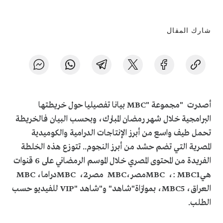
شارك المقال
أصدرت "مجموعة
MBC"
بيانا تفصيليا حول خريطتها
البرامجية خلال شهر رمضان المبارك، وبحسب البيان فالخريطة
تحمل طيف واسع من أبرز الإنتاجات الدرامية والكوميدية
المصرية التي تضم حشد من أبرز النجوم.. تتوزع هذه الخلطة
الفريدة من المحتوى المصري خلال الموسم الرمضاني على 6 قنوات
هي
: MBC1
،
MBC
مصر،
MBC
مصر2،
MBC
دراما،
MBC
العراق،
MBC5
، بموازاة"شاهد" و"شاهد
VIP"
للفيديو حسب
الطلب
.