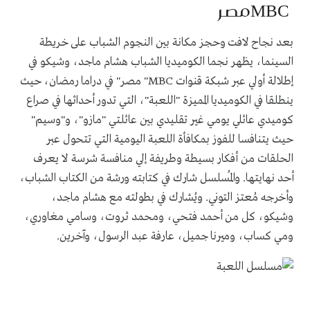
MBC
مصر
بعد نجاح لافت وحجز مكانة بين النجوم الشباب على خريطة
السينما، يظهر نجما الكوميديا الشباب هشام ماجد، وشيكو في
إطلالة أولي عبر شبكة قنوات
"MBC
مصر" في دراما رمضان، حيث
ينطلقا في الكوميديا المميزة "اللعبة"، التي تدور أحداثها في صراع
كوميدي عائلي يومي غير تقليدي بين عائلتي "مازو"، و"وسيم"
حيث يتنافسا للفوز بمكافأة اللعبة اليومية التي تتحول عبر
الحلقات من أفكار بسيطة وطريفة إلي منافسة شرسة لا يعرف
أحد نهايتها. والمُسلسل شارك في كتابته ورشة من الكتاب الشباب،
وأخرجه مُعتز التوني. ويُشارك في بطولته مع هشام ماجد،
وشيكو، كل من أحمد فتحي، ومحمد ثروت، وسامي مغاوري،
ومي كساب، وميرنا جميل، عارفة عبد الرسول، وآخرين
.