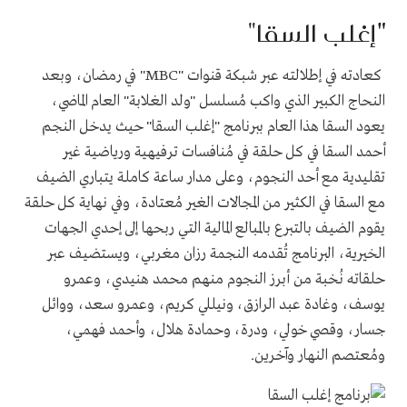
"
إغلب السقا"
كعادته في إطلالته عبر شبكة قنوات
"MBC"
في رمضان، وبعد
النحاج الكبير الذي واكب مُسلسل "ولد الغلابة" العام الماضي،
يعود السقا هذا العام ببرنامج "إغلب السقا" حيث يدخل النجم
أحمد السقا في كل حلقة في مُنافسات ترفيهية ورياضية غير
تقليدية مع أحد النجوم، وعلى مدار ساعة كاملة يتباري الضيف
مع السقا في الكثير من المجالات الغير مُعتادة، وفي نهاية كل حلقة
يقوم الضيف بالتبرع بالمبالع المالية التي ربحها إلى إحدي الجهات
الخيرية، البرنامج تُقدمه النجمة رزان مغربي، ويستضيف عبر
حلقاته نُخبة من أبرز النجوم منهم محمد هنيدي، وعمرو
يوسف، وغادة عبد الرازق، ونيللي كريم، وعمرو سعد، ووائل
جسار، وقصي خولي، ودرة، وحمادة هلال، وأحمد فهمي،
ومُعتصم النهار وآخرين
.