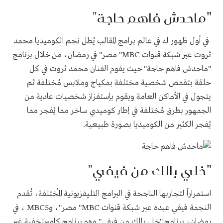
"
ماحدش فاهم حاجة"
في أول ظهور له في عالم برامج المقالب يُطل نجم الكوميديا محمد
ثروت عبر شبكة قنوات
"MBC
مصر" في رمضان، من خلال برنامج
"ماحدش فاهم حاجة" حيث يقوم الفنان محمد ثروت في كل
حلقة بتقمص شخصية مختلفة بمكياج وملابس مُختلفة ثم
يتجول في الأماكن العامة ويقوم بإستفزاز شخصيات عادية من
الجمهور بطرق مُختلفة في إطار كوميدي ساخر مما يُفجر مما
يُفجر الكثير من الكوميديا بصورة طبيعية
.
"
خلي بالك من فيفي"
استمراراً لتجاربها الناجحة في البرامج التليفزيونية المُختلفة، تُقدم
النجمة فيفي عبده عبر شبكة قنوات
"MBC
مصر"، و
MBC5
، في
رمضان، برنامج "خلي بالك من فيفي" وهو برنامج كاميرا خفية غير