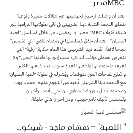
MBC
مصر
بعد أن واصلت ترسيخ نجوميتها عبر إطلالات مميزة ونوعية
تنطلق النجمة الشابة دينا الشربيني في ثاني بطولاتها الدرامية عبر
شبكة قنوات
"MBC
مصر" في رمضان، من خلال مُسلسل "لعبة
النسيان"، بعد أن حقق مُسلسلها في رمضان الماضي "زي الشمس"
نجاحا لافتاً، تُقدم دينا الشربيني هذا العام حكاية "رقية" التي
تتعرض لفقدان مؤقت للذاكرة عقب إنجابها طفلها "يحيي" ولا
تعرف ما حدث لها ولطفلها لعدة سنوات يحدث فيها الكثير
والكثير المفاجآت الغير متوقعة.. ويُشارك في بطولة "لعبة النسيان"
مع النجمة دينا الشربيني نُخبة من النجوم منهم احمد داوود،
ومحمود قابيل، ورجاء الجداوي، وإنجي المُقدم، وآخرين..
والمُسلسل تأليف تامر حبيب، ومن إخراج هاني خليفة
.
"
اللعبة" – هشام ماجد - شيكو
...