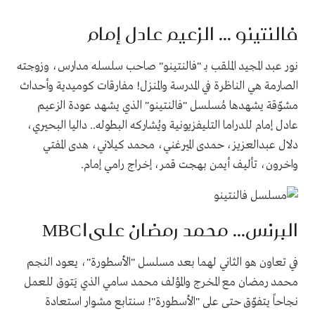
فالنتينو ... الزعيم عادل إمام
نور عبد المجيد الملقب بـ "فالنتينو" صاحب سلسله مدارس، وزوجته
الصارمة هي الناظرة في المدرسة والمنزل! مفارقات كوميدية وأحداث
مشوّقة يشهدها مُسلسل "فالنتينو" الذي يشهد عودة الزعيم
عادل إمام للدراما التليفزيونية ويُشاركه البطوله.. داليا البحيري،
دلال عبدالعزيز، حمدى الميرغني، محمد كيلاني، هدى المفتي
واخرون، تأليف أيمن بهجت قمر، إخراج رامي إمام.
البرنس... محمد رمضان على
MBC1
في تعاون هو الثاني لهما بعد مسلسل "الأسطورة"، يعود النجم
محمد رمضان مع المخرج والمؤلف محمد سامي الذي يَتوق للعمل
نجاحاً يتفوّق حتى على "الأسطورة"! سنتابع مشوار استعادة