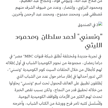
من صلاح عبد الله، وبيومي فؤاد، وحجاج عبد العظيم،
ومحمود البزاوي، وإنتصار، وعدد من ضيوف الشرف منهم
مُصطفي قمر، ومحمد ممدوح، ومحمد عبد الرحمن وآخرين
.
"
ونسني" أحمد سلطان ومحمود
الليثي
في تجربة جديدة ومُختلفة تُطلق شبكة قنوات
"MBC
مصر" في
دراما رمضان، مجموعة من نجوم الكوميديا الشباب في أول إطلاله
لهم كأبطال من خلال الحلقات السيت كوم الكوميدية "ونسني"،
التي تدور أحداثها في إطار ساخر حول عدد من الشباب الذي
يُطلقون تطبيق على العاتف المحمول تحت اسم "ونسني" يحاولوا
من خلاله تحقيق قدر من النجاح، ولكن بسبب نقص الخبرة
تحدث لهم الكثير من الأزمات والمواقف الكوميدية اليومية.
والمُسلسل كتبه تامر فرح وورشة من الكتاب الشباب، وأخرجه