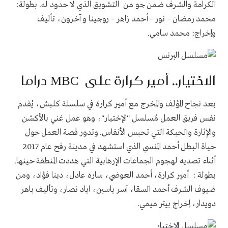
الكرامة والشرف ضمن جو من التشويق الذي لا حدود له. بطولة:
محمد رمضان – نور – أحمد زاهر – روجينا و آخرون، تأليف
وإخراج: محمد سامي.
الاختيار.. أمير كرارة على
MBC
دراما
بعد نجاح المؤلف والمخرج مع أمير كرارة في سلسلة كلبش، يُقدم
نفس فريق العمل مُسلسل "الإختيار"، وهو عمل غني بالأكشن
والإثارة والحبكة التي تحبس الأنفاس. وتدور قصة العمل حول
حياة البطل أحمد المنسي الذي استشهد في مدينة رفح عام 2017
أثناء تصديه لهجوم الجماعات الإرهابية التي هددت المنطقة حينها.
بطولة : أمير كرارة، أحمد العوضي، ساره عادل، دينا فؤاد، ومن
ضيوف الشرف أحمد السقا، آسر ياسين، اياد نصار، وتأليف باهر
دويدار، إخراج بيتر ميمي.