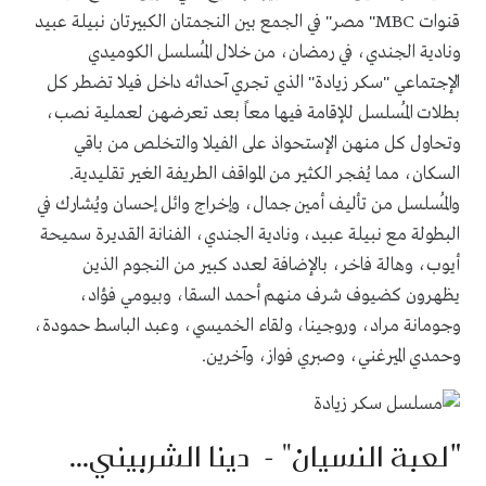
قنوات
"MBC
مصر" في الجمع بين النجمتان الكبيرتان نبيلة عبيد
ونادية الجندي، في رمضان، من خلال المُسلسل الكوميدي
الإجتماعي "سكر زيادة" الذي تجري آحداثه داخل فيلا تضطر كل
بطلات المُسلسل للإقامة فيها معاً بعد تعرضهن لعملية نصب،
وتحاول كل منهن الإستحواذ على الفيلا والتخلص من باقي
السكان، مما يُفجر الكثير من المواقف الطريفة الغير تقليدية.
والمُسلسل من تأليف أمين جمال، وإخراج وائل إحسان ويُشارك في
البطولة مع نبيلة عبيد، ونادية الجندي، الفنانة القديرة سميحة
أيوب، وهالة فاخر، بالإضافة لعدد كبير من النجوم الذين
يظهرون كضيوف شرف منهم أحمد السقا، وبيومي فؤاد،
وجومانة مراد، وروجينا، ولقاء الخميسي، وعبد الباسط حمودة،
وحمدي الميرغني، وصبري فواز، وآخرين
.
"
لعبة النسيان" - دينا الشربيني
...