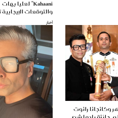
Kahaani" لعليا بهات
والتوقعات الإيجابية 
أخبار
ر وكانجانا رانوت
ى جائزة بادما شري