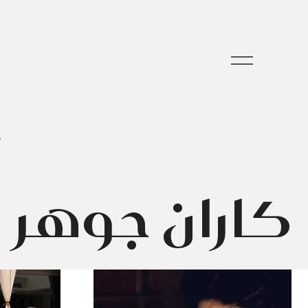
م
كاران جوهر