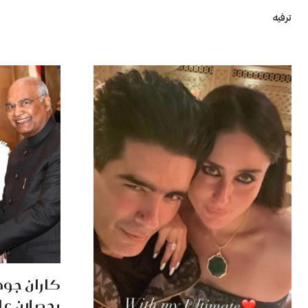
ترفيه
كاران جوه
يحصلان عل