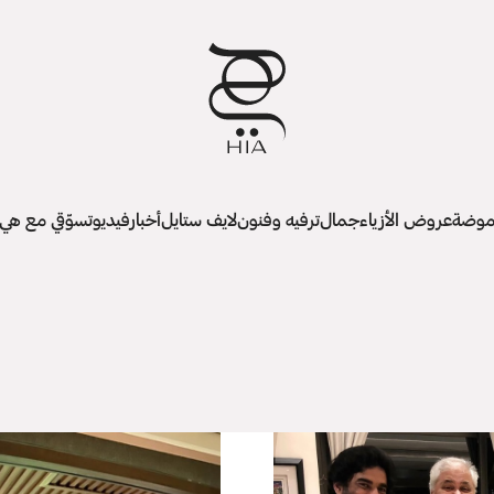
وضة
عروض الأزياء
جمال
ترفيه وفنون
لايف ستايل
أخبار
فيديو
تسوّقي مع هي