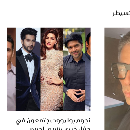
تسيطر
نجوم بوليوود يجتمعون في
حفل خيري رقمي لجمع