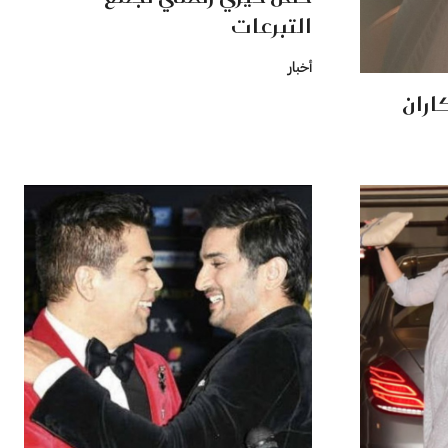
التبرعات
أخبار
اران