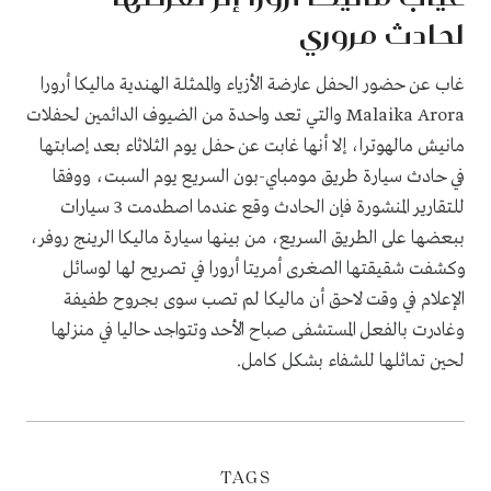
لحادث مروري
غاب عن حضور الحفل عارضة الأزياء والممثلة الهندية ماليكا أرورا
Malaika Arora
والتي تعد واحدة من الضيوف الدائمين لحفلات
مانيش مالهوترا، إلا أنها غابت عن حفل يوم الثلاثاء بعد إصابتها
في حادث سيارة طريق مومباي-بون السريع يوم السبت، ووفقا
للتقارير المنشورة فإن الحادث وقع عندما اصطدمت 3 سيارات
ببعضها على الطريق السريع، من بينها سيارة ماليكا الرينج روفر،
وكشفت شقيقتها الصغرى أمريتا أرورا في تصريح لها لوسائل
الإعلام في وقت لاحق أن ماليكا لم تصب سوى بجروح طفيفة
وغادرت بالفعل المستشفى صباح الأحد وتتواجد حاليا في منزلها
لحين تماثلها للشفاء بشكل كامل.
TAGS