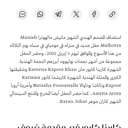
استضاف المصمم الهندي الشهير مانيش مالهوترا
Manish
Malhotra
حفل جديد في منزله في مومباي في مساء يوم الثلاثاء
من هذا الأسبوع والموافق ليوم 5 إبريل 2022، وحضر الحفل
مجموعة من أشهر نجمات بوليوود أبرزهم النجمة الهندية
الشهيرة كارينا كابور خان
Kareena Kapoor Khan
وشقيقتها
الكبرى والممثلة الهندية الشهيرة كاريشما كابور
Karisma
Kapoor
وناتاشا بوناوالا
Natasha Poonawalla
وأمريتا أرورا
Amrita Arora
، كما حضر الحفل أيضا المخرج والمنتج السينمائي
الشهير كاران جوهر
Karan Johar
.
كارينا كابور في مقدمة ضيوف