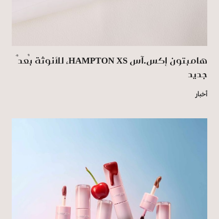
هامبتون إكس.آس HAMPTON XS، للأنوثة بُعدٌ
جديد
أخبار