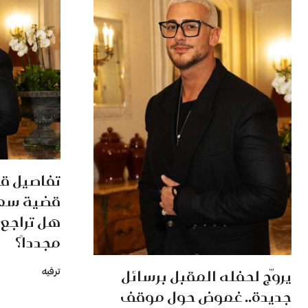
تفاصيل ق
قضية سعد
هل تراجع
مجدداً؟
يروّج لحفله المقبل برسائل
ترفيه
جديدة.. غموض حول موقف