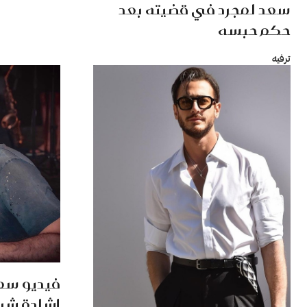
سعد لمجرد في قضيته بعد
حكم حبسه
ترفيه
فيديو سعد
إشادة شري