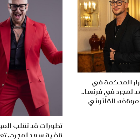
رار المحكمة في
 لمجرد في فرنسا..
 موقفه القانوني
تطورات قد تقلب المو
قضية سعد لمجرد.. تعرض