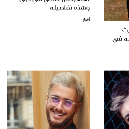
وهذه تفاصيله
أخبار
يث
ه في