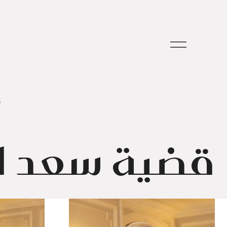
م
قضية سعد ل