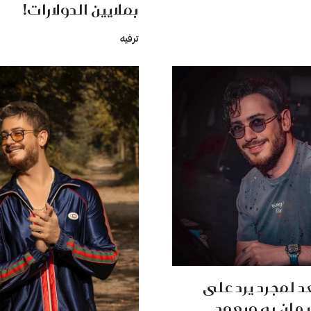
بملايين الدولارات!
ترفيه
 لمجرد يرد على
هان به ويعود