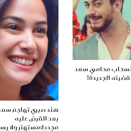
 انسحاب محامي سعد
قضيته الجديدة!
هند صبري تهاجم سعد
بعد القبض عليه
مجددا:مستهتر ولا يس