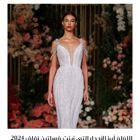
اللؤلؤ أبرز الأحجار التي زينت فساتين زفاف 2024