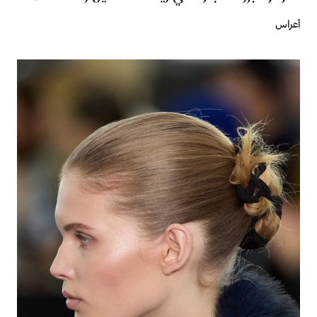
أعراس