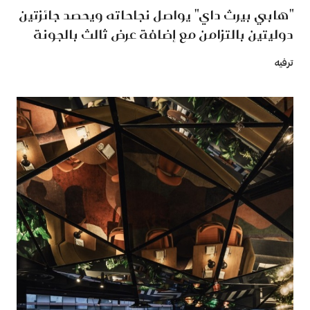
"هابي بيرث داي" يواصل نجاحاته ويحصد جائزتين
دوليتين بالتزامن مع إضافة عرض ثالث بالجونة
ترفيه