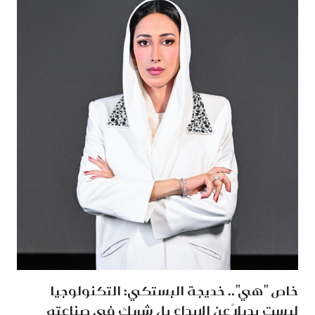
خاص "هي".. خديجة البستكي: التكنولوجيا
ليست بديلاً عن الإبداع بل شريك في صناعته