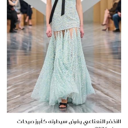
الأخضر النعناعي يفرض سيطرته كأبرز صيحات