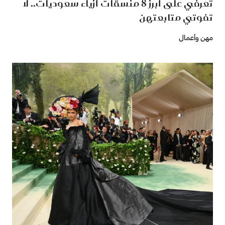
تعرّفي على أبرز 8 منسقات أزياء سعوديات.. لا
تفوتي متابعتهن
مهن وأعمال