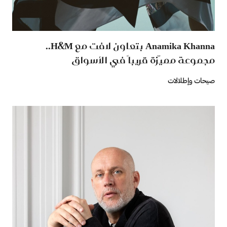
Anamika Khanna بتعاون لافت مع H&M..
مجموعة مميّزة قريباً في الأسواق
صيحات وإطلالات