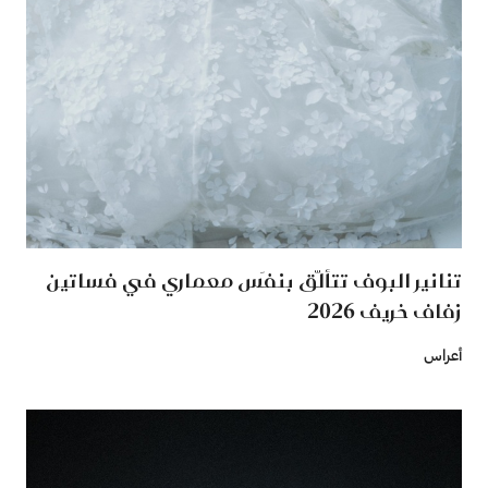
تنانير البوف تتألّق بنفَس معماري في فساتين
زفاف خريف 2026
أعراس