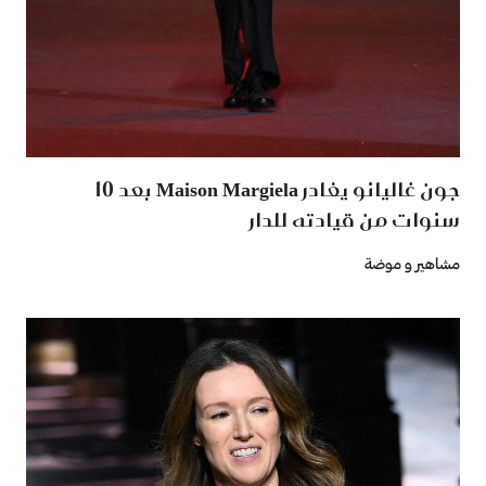
جون غاليانو يغادر Maison Margiela بعد 10
سنوات من قيادته للدار
مشاهير و موضة