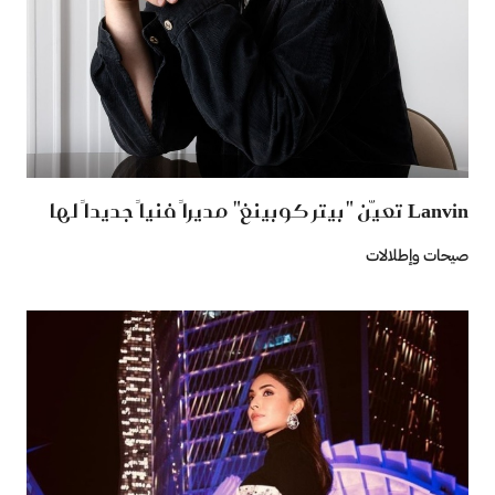
Lanvin تعيّن "بيتر كوبينغ" مديراً فنياً جديداً لها
صيحات وإطلالات