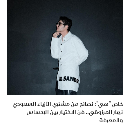
خاص "هي": نصائح من مشتري الأزياء السعودي
نهار المرزوقي.. فن الاختيار بين الإحساس
والمعرفة