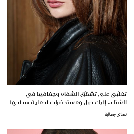
تغلّبي على تشقّق الشفاه وجفافها في
الشتاء.. إليك حيل ومستحضرات لحماية سطحها
نصائح جمالية