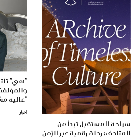
"هي" تلتق
والمؤلفة
"عاليه مش
أخبار
سياحة المستقبل تبدأ من
المتاحف: رحلة رقمية عبر الزمن