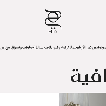
وضة
عروض الأزياء
جمال
ترفيه وفنون
لايف ستايل
أخبار
فيديو
تسوّقي مع هي
فية