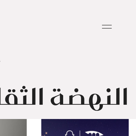
م
النهضة الثقا