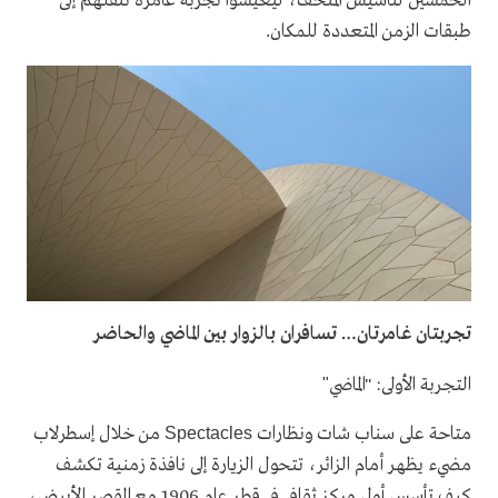
الخمسين لتأسيس المتحف، ليعيشوا تجربة غامرة تنقلهم إلى
طبقات الزمن المتعددة للمكان
.
تجربتان غامرتان… تسافران بالزوار بين الماضي والحاضر
التجربة الأولى: "الماضي
"
متاحة على سناب شات ونظارات
من خلال إسطرلاب
Spectacles
مضيء يظهر أمام الزائر، تتحول الزيارة إلى نافذة زمنية تكشف
كيف تأسس أول مركز ثقافي في قطر عام 1906 مع القصر الأبيض،