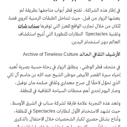
في إطار هذه الشراكة، تفتح قطر أبواب متاحفها بطريقة لم
يعشها الزوار من قبل، حيث تتداخل الطبقات الزمنية لتروي قصة
المكان من خلال تجارب الواقع المعزز التي توفرها
سناب شات
وتقنية
النظارات المتطورة التي تُتيح استكشاف
Spectacles
العالم دون استخدام اليدين
.
الأرشيف الثقافي الخالد
Archive of Timeless Culture
في متحف قطر الوطني، ينطلق الزوار في رحلة حسية بصرية تُعيد
إحياء سيرة القصر الأبيض موطن الشيخ عبد الله بن جاسم آل ثاني
الذي تحوّل لاحقًا إلى صرح معماري وثقافي صمّمه جان نوفيل،
وصار اليوم إحدى أهم محطات السياحة الثقافية في المنطقة
.
وتعد هذه التجربة علامة فارقة لشركة سناب في الشرق الأوسط،
حيث تشهد الاستخدام الأول لنظارات
في المنطقة،
Spectacles
وتُتاح بشكل حصري لكبار الشخصيات خلال الاحتفال بالذكرى