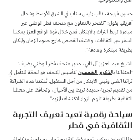
الفن والتكنولوجيا
حسين فريجة، نائب رئيس سناب في الشرق الأوسط وشمال
أفريقيا يقول:
نفتخر بالتعاون مع متحف قطر الوطني عبر
"
مبادرة تربط التراث بالابتكار. فمن خلال قوة الواقع المعزز يمكننا
السفر عبر الثقافات، وكشف القصص خارج حدود الزمان والمكان
بطريقة مبتكرة وهادفة
".
الشيخ عبد العزيز آل ثاني، مدير متحف قطر الوطني يضيف
:
"احتفالنا با
لذكرى الخمسين
لتأسيس المتحف هو لحظة للتأمل في
تراثنا الغني وتبني الابتكار من أجل المستقبل. تُمكننا هذه الشراكة
من تقديم تجربة جديدة تربط بين الأجيال، وتحافظ على معالمنا
الثقافية بطريقة تلهم الزوار لاكتشاف المزيد
."
سياحة رقمية تعيد تعريف التجربة
الثقافية في قطر
هذا التعاون يعكس توجه قطر لتقديم تجارب سياحية متكاملة