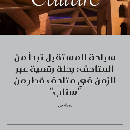
سياحة المستقبل تبدأ من
المتاحف: رحلة رقمية عبر
الزمن في متاحف قطر من
"سناب"
مجلة هي