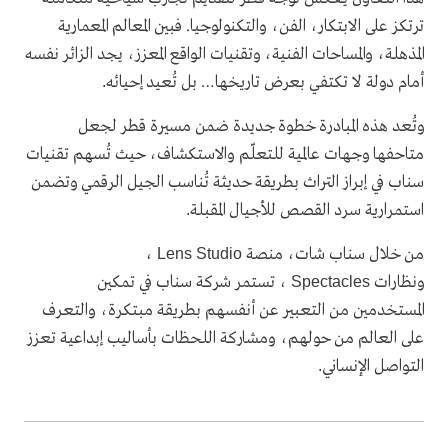
ترتكز على الابتكار، الفن، والتكنولوجيا. فبين المعالم المعمارية
المذهلة، والمساحات الفنية، وتقنيات الواقع المعزز، يجد الزائر نفسه
أمام دولة لا تكتفي بعرض تاريخها… بل تُعيد إحيائه
.
وتُعد هذه المبادرة خطوة جديدة ضمن مسيرة قطر لجعل
متاحفها وجهات عالمية للتعلّم والاستكشاف، حيث تُسهم تقنيات
سناب في إبراز التراث بطريقة حديثة تُناسب الجيل الرقمي وتضمن
استمرارية سرد القصص للأجيال المقبلة
.
من خلال سناب شات، منصة
،
Lens Studio
ونظارات
، تستمر شركة سناب في تمكين
Spectacles
المستخدمين من التعبير عن أنفسهم بطريقة مبتكرة، والتعرف
على العالم من حولهم، ومشاركة اللحظات بأساليب إبداعية تعزز
التواصل الإنساني
.