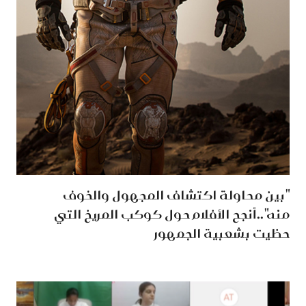
"بين محاولة اكتشاف المجهول والخوف
منه"..أنجح الأفلام حول كوكب المريخ التي
حظيت بشعبية الجمهور