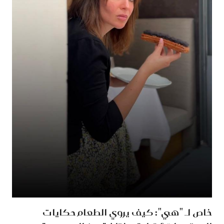
خاص لـ "هي": كيف يروي الطعام حكايات