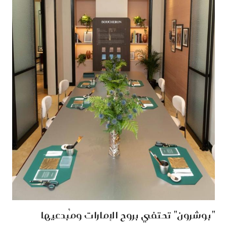
"بوشرون" تحتفي بروح الإمارات ومُبدعيها