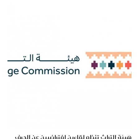
هيئة التراث تنظم لقاءين افتراضيين عن الحرف