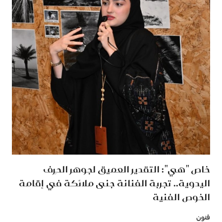
خاص "هي": التقدير العميق لجوهر الحِرف
اليدوية.. تجربة الفنانة جنى ملائكة في إقامة
الخوص الفنية
فنون