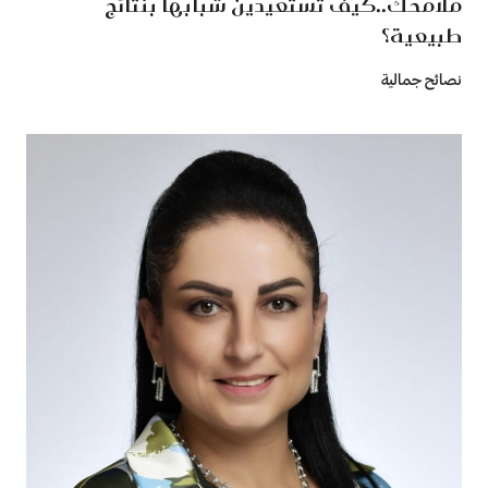
ملامحك..كيف تستعيدين شبابها بنتائج
طبيعية؟
نصائح جمالية