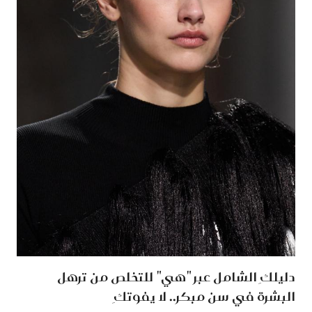
دليلكِ الشامل عبر "هي" للتخلص من ترهل
البشرة في سن مبكر.. لا يفوتكِ